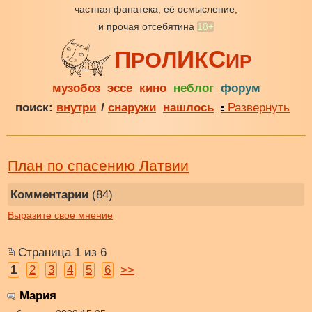
частная фанатека, её осмысление,
и прочая отсебятина
18+
И
С
П
Л
К
О
Р
И
Р
музобоз
эссе
кино
неблог
форум
поиск:
внутри
/
снаружи
нашлось
Развернуть
План по спасению Латвии
Комментарии
(84)
Выразите свое мнение
Страница 1 из 6
1
2
3
4
5
6
>>
Мария