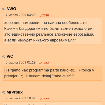
NWO
7 марта 2009 03:20 ·
цитата
хорошие намерения но наивно особенно это -
Какими бы дорогими не были такие технологии,
это единственно реальное вложение еврозайма.
а если небудет никакого еврозайма???
ViC
8 марта 2009 01:19 ·
цитата
:) Prjamo kak programma partii kakoj-to... Prolixa v
premjeri! :) Ili budem delatj "take over"?
MrProlix
9 марта 2009 10:56 ·
цитата