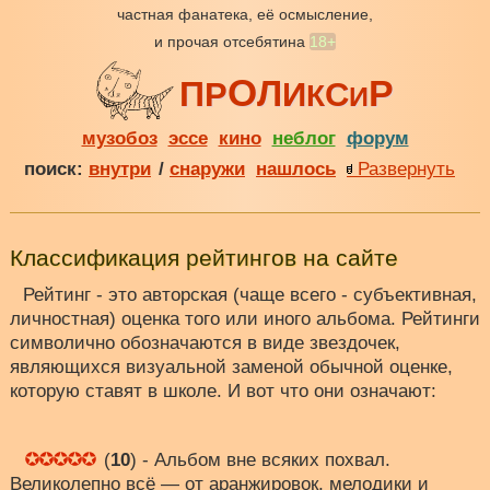
частная фанатека, её осмысление,
и прочая отсебятина
18+
О
Р
Л
П
Р
И
С
К
И
музобоз
эссе
кино
неблог
форум
поиск:
внутри
/
снаружи
нашлось
Развернуть
Классификация рейтингов на сайте
Рейтинг - это авторская (чаще всего - субъективная,
личностная) оценка того или иного альбома. Рейтинги
символично обозначаются в виде звездочек,
являющихся визуальной заменой обычной оценке,
которую ставят в школе. И вот что они означают:
(
10
) - Альбом вне всяких похвал.
Великолепно всё — от аранжировок, мелодики и