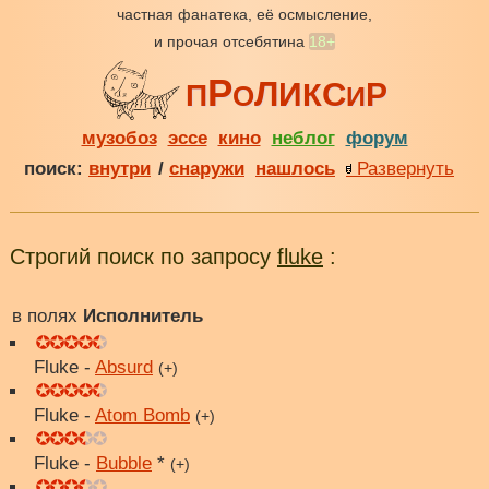
частная фанатека, её осмысление,
и прочая отсебятина
18+
Р
Л
С
И
Р
К
П
О
И
музобоз
эссе
кино
неблог
форум
поиск:
внутри
/
снаружи
нашлось
Развернуть
Строгий поиск по запросу
fluke
:
в полях
Исполнитель
Fluke -
Absurd
(+)
Fluke -
Atom Bomb
(+)
Fluke -
Bubble
*
(+)