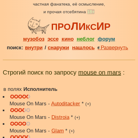
частная фанатека, её осмысление,
и прочая отсебятина
18+
Л
И
И
Р
Р
П
О
С
К
музобоз
эссе
кино
неблог
форум
поиск:
внутри
/
снаружи
нашлось
Развернуть
Строгий поиск по запросу
mouse on mars
:
в полях
Исполнитель
Mouse On Mars -
Autoditacker
*
(+)
Mouse On Mars -
Distroia
*
(+)
Mouse On Mars -
Glam
*
(+)