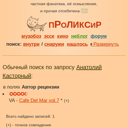
частная фанатека, её осмысление,
и прочая отсебятина
18+
Р
Л
С
И
Р
К
П
О
И
музобоз
эссе
кино
неблог
форум
поиск:
внутри
/
снаружи
нашлось
Развернуть
Обычный поиск по запросу
Анатолий
Касторный
:
в полях
Автор рецензии
VA -
Cafe Del Mar vol.7
*
(+)
Всего найдено записей: 1.
(+) - точное совпадение