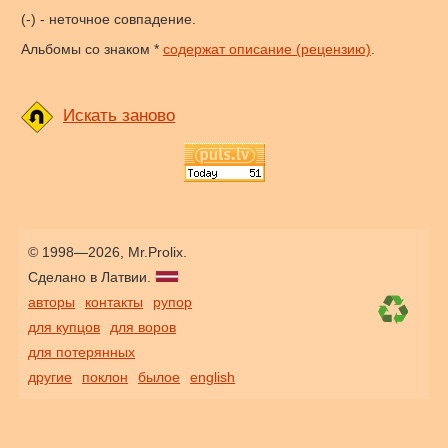
(-) - неточное совпадение.
Альбомы со знаком *
содержат описание (рецензию)
.
Искать заново
© 1998—2026, Mr.Prolix.
Сделано в Латвии.
авторы
контакты
рупор
для купцов
для воров
для потерянных
другие
поклон
былое
english