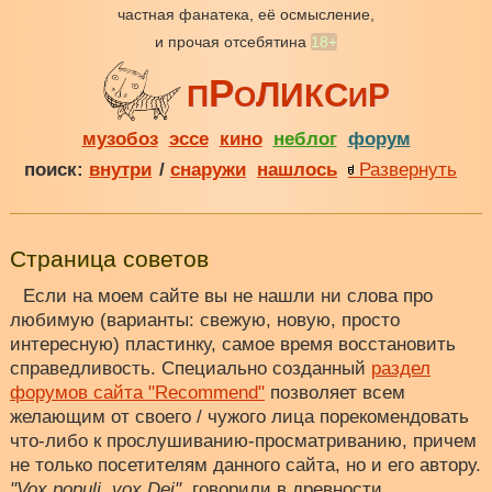
частная фанатека, её осмысление,
и прочая отсебятина
18+
Р
Л
С
И
Р
К
П
О
И
музобоз
эссе
кино
неблог
форум
поиск:
внутри
/
снаружи
нашлось
Развернуть
Страница советов
Если на моем сайте вы не нашли ни слова про
любимую (варианты: свежую, новую, просто
интересную) пластинку, самое время восстановить
справедливость. Специально созданный
раздел
форумов сайта "Recommend"
позволяет всем
желающим от своего / чужого лица порекомендовать
что-либо к прослушиванию-просматриванию, причем
не только посетителям данного сайта, но и его автору.
"Vox populi, vox Dei"
, говорили в древности,