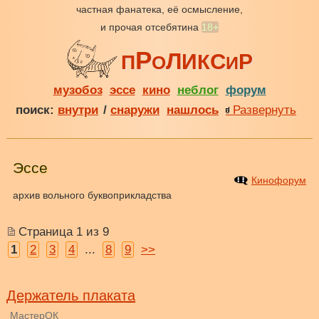
частная фанатека, её осмысление,
и прочая отсебятина
18+
Р
Л
С
И
Р
К
П
О
И
музобоз
эссе
кино
неблог
форум
поиск:
внутри
/
снаружи
нашлось
Развернуть
Эссе
Кинофорум
архив вольного буквоприкладства
Страница 1 из 9
1
2
3
4
...
8
9
>>
Держатель плаката
МастерОК