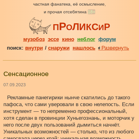
частная фанатека, её осмысление,
и прочая отсебятина
18+
Р
Л
С
И
Р
К
П
О
И
музобоз
эссе
кино
неблог
форум
поиск:
внутри
/
снаружи
нашлось
Развернуть
Сенсационное
07.09.2023
Рекламные панегирики нынче скатились до такого
пафоса, что сами уверовали в свою нелепость. Если
инструмент — то непременно профессиональный,
хотя сделан в провинции Хуньегознань, и моторчик у
него после двух пользований дымиться начнёт.
Уникальных возможностей — столько, что из любого
самосвала через край: уникальная возможность