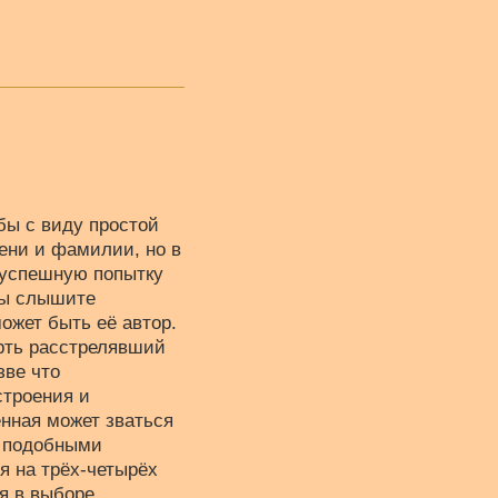
бы с виду простой
ени и фамилии, но в
 успешную попытку
вы слышите
ожет быть её автор.
мерть расстрелявший
зве что
строения и
енная может зваться
я подобными
я на трёх-четырёх
я в выборе