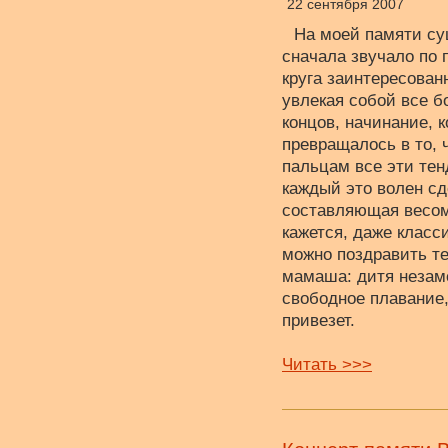
22 сентября 2007
На моей памяти сущ
сначала звучало по 
круга заинтересован
увлекая собой все 
концов, начинание, 
превращалось в то, 
пальцам все эти тен
каждый это волен сд
составляющая весому
кажется, даже класс
можно поздравить те
мамаша: дитя незаме
свободное плавание,
привезет.
Читать >>>