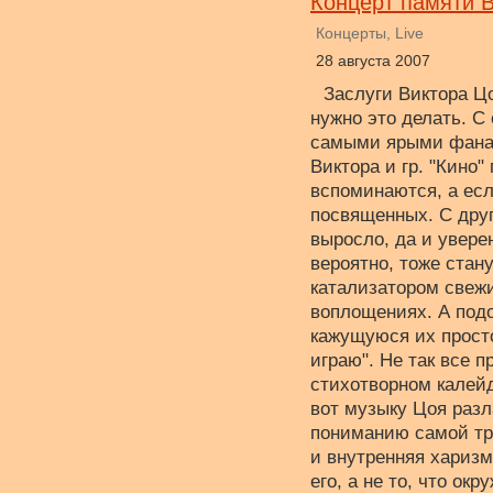
Концерт памяти В
Концерты, Live
28 августа 2007
Заслуги Виктора Цо
нужно это делать. С
самыми ярыми фанат
Виктора и гр. "Кино
вспоминаются, а есл
посвященных. С друг
выросло, да и увере
вероятно, тоже стан
катализатором свежи
воплощениях. А подо
кажущуюся их простот
играю". Не так все 
стихотворном калейд
вот музыку Цоя разл
пониманию самой тра
и внутренняя харизма
его, а не то, что ок