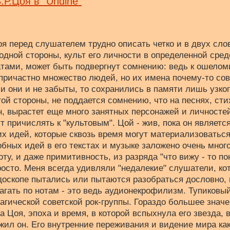
.Р.Цоя в "Undine"
я перед слушателем трудно описать четко и в двух слов
 одной стороны, культ его личности в определенной сре
ами, может быть подвергнут сомнению: ведь к ошелом
" причастно множество людей, но их имена почему-то со
и они и не забыты, то сохранились в памяти лишь узког
ой стороны, не поддается сомнению, что на песнях, ст
н, вырастет еще много занятных персонажей и личностей
ут причислять к "культовым". Цой - жив, пока он являет
х идей, которые сквозь время могут материализоваться
бных идей в его текстах и музыке заложено очень много
у, и даже примитивность, из разряда "что вижу - то пою
просто. Меня всегда удивляли "недалекие" слушатели, ко
оскопе пытались или пытаются разобраться дословно, и
агать по нотам - это ведь аудионекрофилизм. Тупиковый
гической советской рок-группы. Гораздо большее знач
 Цоя, эпоха и время, в которой вспыхнула его звезда, в
ружил он. Его внутренние переживания и видение мира ка