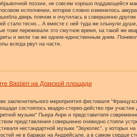
 обрывочной поэзии, не совсем хорошо поддающейся м
лосовом исполнении, которое словно изменилось аккурат
ышибла дверь плечом и очутилась в совершенно другом
ей стало тесно... А вместе с ней туда же хлынули души
ые тоже переживали это смутное время, на такой же ква
ареты и жили так же одним-единственным днем. Понево
олы всегда рвут на части.
erre Bastien на Домской площади
стве заключительного мероприятия фестиваля "Французск
лощади состоялось квадро-стерео-действо при участии 
кретной музыки" Пьера Анри и представителя современ
йством представления совершенно очевидно стояли устр
тиваля нестандартной музыки "Звуколес", у которых на
гостей не в бараках на Андрейсале, а в самом сердце с