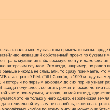
 всегда казался мне музыкантом примечательным: вроде 
затейливо назвавший собственный проект по буквам им
поп-трэнс музыки он внёс весомую лепту и даже сделал
но авторским саундом. Это когда, например, по радио 
 раньше никогда не слышали, то сразу понимаете, кто м
TB стал трек «9 P.M. (Till I Come)», в 1999-м году нас
, и который по первым аккордам до сих пор не узнает ра
B всегда получалось сочетать романтические летние на
той части поп-музыки, которая, на мой взгляд, единств
учается это не только у него одного, европейская земл
 да и гениальной музыку не назовёшь, если она строитс
ка молодёжных клубов по всему миру не может ошибитьс