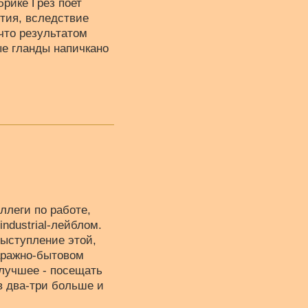
брике Грез поет
ятия, вследствие
что результатом
ые гланды напичкано
ллеги по работе,
industrial-лейблом.
ыступление этой,
гаражно-бытовом
 лучшее - посещать
в два-три больше и