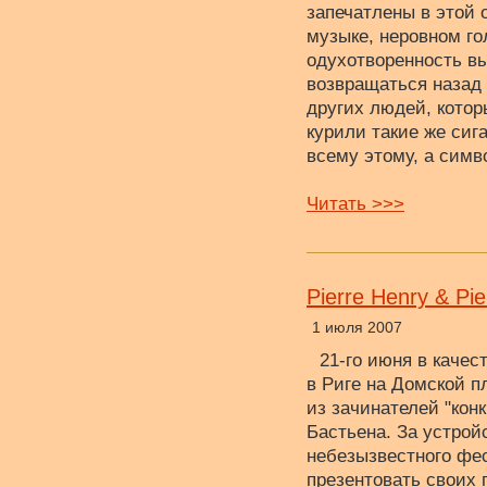
запечатлены в этой
музыке, неровном го
одухотворенность в
возвращаться назад 
других людей, котор
курили такие же сиг
всему этому, а симв
Читать >>>
Pierre Henry & Pi
1 июля 2007
21-го июня в каче
в Риге на Домской п
из зачинателей "кон
Бастьена. За устро
небезызвестного фес
презентовать своих 