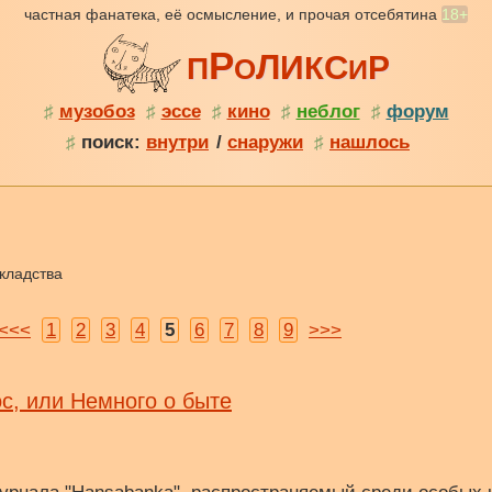
частная фанатека, её осмысление, и прочая отсебятина
18+
Р
Л
С
И
Р
К
П
О
И
♯
музобоз
♯
эссе
♯
кино
♯
неблог
♯
форум
♯
поиск:
внутри
/
снаружи
♯
нашлось
кладства
<<<
1
2
3
4
5
6
7
8
9
>>>
с, или Немного о быте