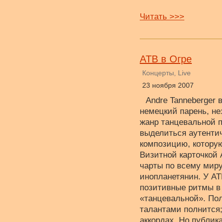
Читать >>>
ATB в Огре
Концерты, Live
23 ноября 2007
Andre Tanneberger
немецкий парень, не
жанр танцевальной 
выделиться аутентич
композицию, которую
Визитной карточкой A
чарты по всему миру
инопланетянин. У AT
позитивные ритмы в 
«танцевальной». Пол
талантами полнится;
аккордах. Но публи