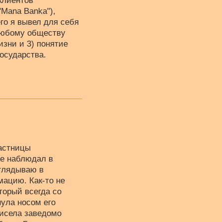
клиентов
"Mana Banka"),
го я вывел для себя
любому обществу
зни и 3) понятие
 государства.
частницы
не наблюдал в
аглядываю в
мацию. Как-то не
торый всегда со
нула носом его
висела заведомо