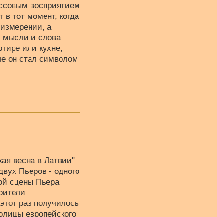
ассовым восприятием
 в тот момент, когда
 измерении, а
, мысли и слова
ртире или кухне,
ле он стал символом
ая весна в Латвии"
двух Пьеров - одного
ной сцены Пьера
оители
 этот раз получилось
толицы европейского