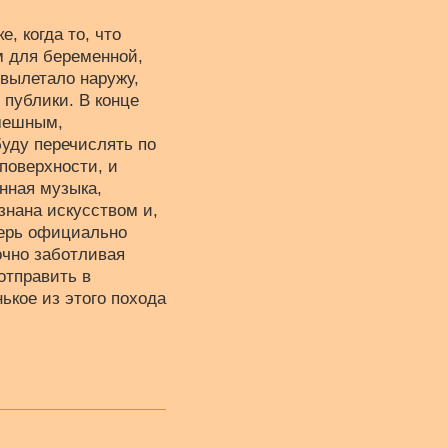
, когда то, что
м для беременной,
 вылетало наружу,
публики. В конце
смешным,
буду перечислять по
поверхности, и
нная музыка,
знана искусством и,
еперь официально
очно заботливая
отправить в
ькое из этого похода