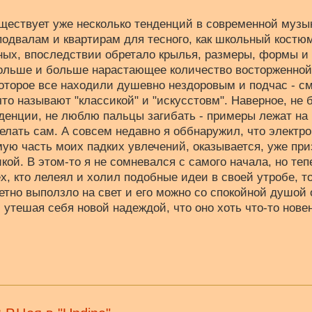
ествует уже несколько тенденций в современной музыке
подвалам и квартирам для тесного, как школьный костю
ных, впоследствии обретало крылья, размеры, формы и
больше и больше нарастающее количество восторженной 
которое все находили душевно нездоровым и подчас - 
что называют "классикой" и "искусстовм". Наверное, не 
денции, не люблю пальцы загибать - примеры лежат на 
елать сам. А совсем недавно я оббнаружил, что электро
ю часть моих падких увлечений, оказывается, уже при
икой. В этом-то я не сомневался с самого начала, но т
х, кто лелеял и холил подобные идеи в своей утробе, т
тно выползло на свет и его можно со спокойной душой 
 утешая себя новой надеждой, что оно хоть что-то новен