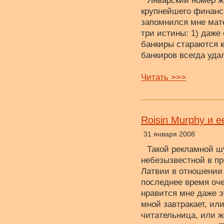
Январский номер ж
крупнейшего финансо
запомнился мне мате
три истины: 1) даж
банкиры стараются к
банкиров всегда уда
Читать >>>
Roisin Murphy и 
31 января 2008
Такой рекламной ш
небезызвестной в пр
Латвии в отношении
последнее время оче
нравится мне даже э
мной завтракает, ил
читательница, или ж