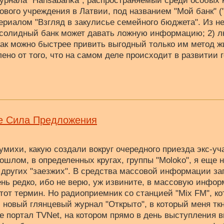
урнала "Hansabanka", распространяемый среди особых 
вого учреждения в Латвии, под названием "Мой банк" (
риалом "Взгляд в закулисье семейного бюджета". Из не
е солидный банк может давать ложную информацию; 2) 
ак можно быстрее привить выгодный только им метод жи
лено от того, что на самом деле происходит в развитии
ее Сила Предложения
умихи, какую создали вокруг очередного приезда экс-у
ошлом, в определенных кругах, группы "Moloko", я еще 
 других "заезжих". В средства массовой информации з
нь редко, ибо не верю, уж извините, в массовую инфор
тот термин. Но радиоприемник со станцией "Mix FM", ко
и новый глянцевый журнал "Открыто", в который меня тк
е портал TVNet, на котором прямо в день выступления 