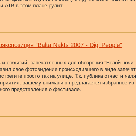
 и ATB в этом плане рулит.
кспозиция "Balta Nakts 2007 - Digi People"
 и событий, запечатленных для обозрения "Белой ночи",
тавил свое фотовидение происходившего в виде запеча
встретите просто так на улице. Т.к. публика отчасти яв
оприятия, вашему вниманию предлагается избранное из 
зного представления о фестивале.