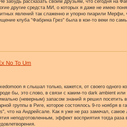
Не забудь рассказать своим друзьям, что сегодня на Фа
многие другие средста МИ, о которых я даже не имею пон
итных явлений так слаженно и упорно пиарили Мерфи, 
ещение клуба "Фабрика Грез" была в кои-то веки по сам
Ex No To Um
xedomoon я слышал только, кажется, от своего одного ко
оде бы, это слово, в связи с каким-то dark ambient или 
имально (неверным) запасом знаний я решил посетить в
арной группы в Риге, которое состоялось 9-го ноября в 
s", что на Андрейсале. Как я уже не раз замечал, самое
ятия неподготовленным, эффект восприятия тогда раза 
 удовлетворения.