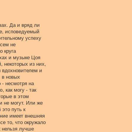
ах. Да и вряд ли
де, исповедуемый
ительному успеху
всем не
о круга
ихах и музыке Цоя
, некоторых из них,
ся вдохновителем и
 в новых
 - несмотря на
, как могу - так
торые в этом
 не могут. Или же
 это путь к
ение имеет внешняя
се то, что окружало
к нельзя лучше