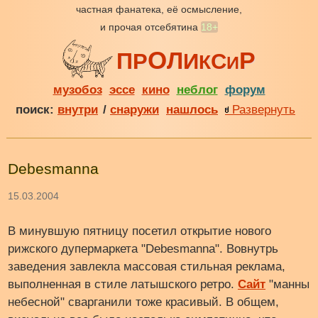
частная фанатека, её осмысление,
и прочая отсебятина
18+
О
Р
Л
П
Р
И
С
К
И
музобоз
эссе
кино
неблог
форум
поиск:
внутри
/
снаружи
нашлось
Развернуть
Debesmanna
15.03.2004
В минувшую пятницу посетил открытие нового
рижского дупермаркета "Debesmanna". Вовнутрь
заведения завлекла массовая стильная реклама,
выполненная в стиле латышского ретро.
Сайт
"манны
небесной" сварганили тоже красивый. В общем,