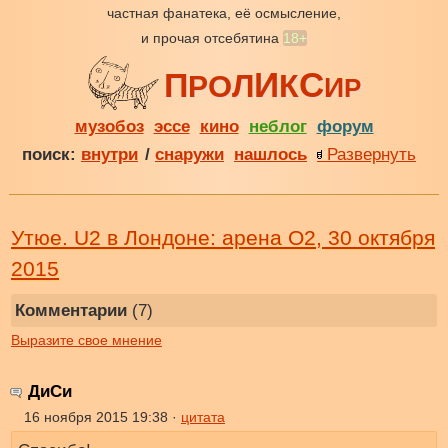
частная фанатека, её осмысление,
и прочая отсебятина
18+
И
С
П
Л
К
О
Р
И
Р
музобоз
эссе
кино
неблог
форум
поиск:
внутри
/
снаружи
нашлось
Развернуть
Утюе. U2 в Лондоне: арена O2, 30 октября
2015
Комментарии
(7)
Выразите свое мнение
ДиСи
16 ноября 2015 19:38 ·
цитата