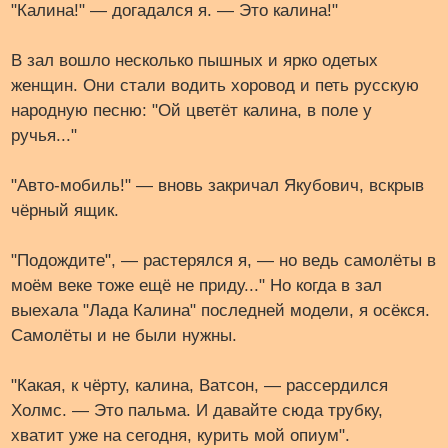
"Калина!" — догадался я. — Это калина!"
В зал вошло несколько пышных и ярко одетых
женщин. Они стали водить хоровод и петь русскую
народную песню: "Ой цветёт калина, в поле у
ручья..."
"Авто-мобиль!" — вновь закричал Якубович, вскрыв
чёрный ящик.
"Подождите", — растерялся я, — но ведь самолёты в
моём веке тоже ещё не приду..." Но когда в зал
выехала "Лада Калина" последней модели, я осёкся.
Самолёты и не были нужны.
"Какая, к чёрту, калина, Ватсон, — рассердился
Холмс. — Это пальма. И давайте сюда трубку,
хватит уже на сегодня, курить мой опиум".