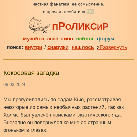
частная фанатека, её осмысление,
и прочая отсебятина
18+
Р
Л
С
И
Р
К
П
О
И
музобоз
эссе
кино
неблог
форум
поиск:
внутри
/
снаружи
нашлось
Развернуть
Кокосовая загадка
06.03.2024
Мы прогуливались по садам Кью, рассматривая
некоторые из самых необычных растений, так как
Холмс был увлечён поисками экзотического яда.
Внезапно он повернулся ко мне со странным
огоньком в глазах.