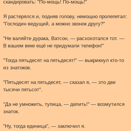
скандировать: "По-мощь! По-мощь!"
Я растерялся и, подняв голову, немощно пролепетал:
"Господин ведущий, а можно звонок другу?"
"Не валяйте дурака, Ватсон, — расхохотался тот. —
В вашем веке ещё не придумали телефон!"
"Тогда пятьдесят на пятьдесят!" — выкрикнул кто-то
из знатоков.
"Пятьдесят на пятьдесят, — сказал я, — это две
тысячи пятьсот".
"Да не умножить, тупица, — делить!" — возмутился
знаток.
"Ну, тогда единица", — заключил я.