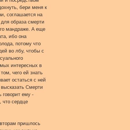
ни и посредством
охнуть, бери меня к
и, соглашается на
 для образа смерти
ого мандраже. А еще
та, ибо она
олода, потому что
дей во лбу, чтобы с
ксуального
амых интересных в
том, чего ей знать
вает остаться с ней
и высказать Смерти
 говорит ему -
, что сердце
 авторам пришлось