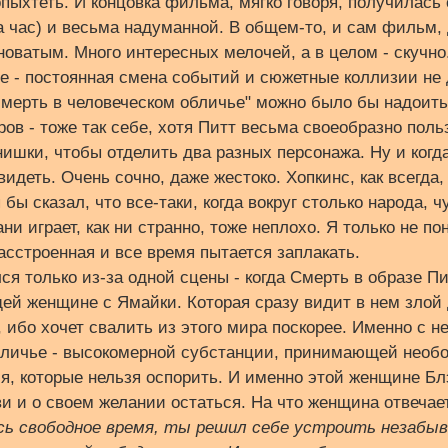
ыхтеть. И концовка фильма, мягко говоря, получилась 
на час) и весьма надуманной. В общем-то, и сам фильм,
новатым. Много интересных мелочей, а в целом - скучно.
 - постоянная смена событий и сюжетные коллизии не 
смерть в человеческом обличье" можно было бы надоит
ров - тоже так себе, хотя Питт весьма своеобразно поль
ишки, чтобы отделить два разных персонажа. Ну и когд
идеть. Очень сочно, даже жестоко. Хопкинс, как всегда,
 бы сказал, что все-таки, когда вокруг столько народа, ч
ни играет, как ни странно, тоже неплохо. Я только не по
сстроенная и все время пытается заплакать.
я только из-за одной сцены - когда Смерть в образе Пи
ей женщине с Ямайки. Которая сразу видит в нем злой 
 ибо хочет свалить из этого мира поскорее. Именно с н
бличье - высокомерной субстанции, принимающей необ
, которые нельзя оспорить. И именно этой женщине Бл
и и о своем желании остаться. На что женщина отвечае
сь свободное время, ты решил себе устроить незабы