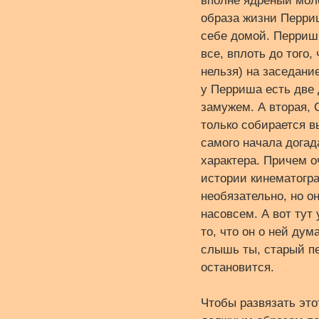
вполне ядреный моло
образа жизни Перриш
себе домой. Перриш,
все, вплоть до того
нельзя) на заседание
у Перриша есть две 
замужем. А вторая, 
только собирается в
самого начала догад
характера. Причем о
истории кинематогра
необязательно, но о
насовсем. А вот тут
то, что он о ней дум
слышь ты, старый пе
остановится.
Чтобы развязать это