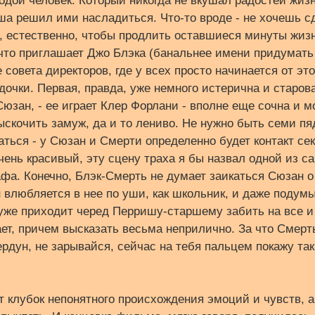
дой человек. Который никогда не вкушал радостей жиз
а решил ими насладиться. Что-то вроде - не хочешь сд
 естественно, чтобы продлить оставшиеся минуты жизн
, что приглашает Джо Блэка (банальнее имени придумать
 совета директоров, где у всех просто начинается от эт
дочки. Первая, правда, уже немного истерична и старова
Сюзан, - ее играет Клер Форлани - вполне еще сочна и м
ыскочить замуж, да и то лениво. Не нужно быть семи пя
аться - у Сюзан и Смерти определенно будет контакт се
чень красивый, эту сцену траха я бы назвал одной из с
фа. Конечно, Блэк-Смерть не думает заикаться Сюзан о 
н влюбляется в нее по уши, как школьник, и даже подумы
 уже приходит черед Перришу-старшему забить на все 
ает, причем высказать весьма неприлично. За что Смерть
рдун, не зарывайся, сейчас на тебя пальцем покажу так
т клубок непонятного происхождения эмоций и чувств,