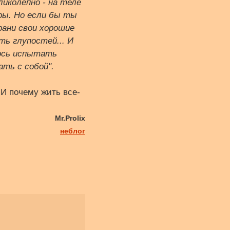
иколепно - на теле
ары. Но если бы ты
рани свои хорошие
ть глупостей... И
лось испытать
ть с собой".
 И почему жить все-
Mr.Prolix
неблог