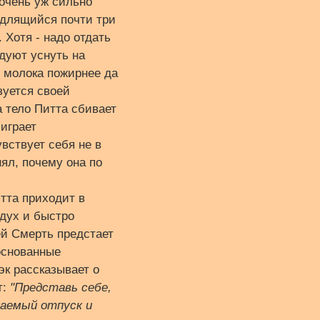
очень уж сильно
 длящийся почти три
 Хотя - надо отдать
дуют уснуть на
ь молока пожирнее да
зуется своей
а тело Питта сбивает
 играет
увствует себя не в
нял, почему она по
тта приходит в
дух и быстро
ей Смерть предстает
основанные
эк рассказывает о
т:
"Представь себе,
ваемый отпуск и