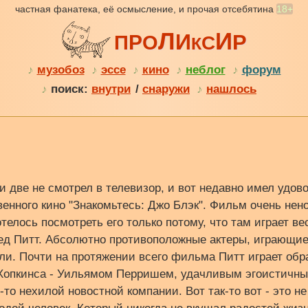
частная фанатека, её осмысление, и прочая отсебятина
18+
Л
И
И
Р
Р
П
О
С
К
♪
музобоз
♪
эссе
♪
кино
♪
неблог
♪
форум
♪
поиск:
внутри
/
снаружи
♪
нашлось
и две не смотрел в телевизор, и вот недавно имел удов
енного кино "Знакомьтесь: Джо Блэк". Фильм очень нен
отелось посмотреть его только потому, что там играет в
ед Питт. Абсолютно противоположные актеры, играющие,
ли. Почти на протяжении всего фильма Питт играет об
 Хопкинса - Уильямом Перришем, удачливым эгоистичн
то нехилой новостной компании. Вот так-то вот - это не 