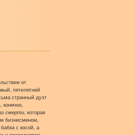
ольствие от
овый, пятилетней
есьма странный дуэт
 конечно,
раз
смерти
, которая
ым бизнесменом,
бабка с косой, а