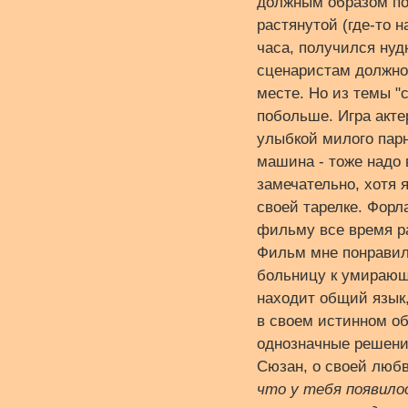
должным образом поп
растянутой (где-то 
часа, получился нуд
сценаристам должное
месте. Но из темы "
побольше. Игра акте
улыбкой милого парн
машина - тоже надо в
замечательно, хотя я
своей тарелке. Форла
фильму все время ра
Фильм мне понравилс
больницу к умирающ
находит общий язык,
в своем истинном о
однозначные решения
Сюзан, о своей любв
что у тебя появило