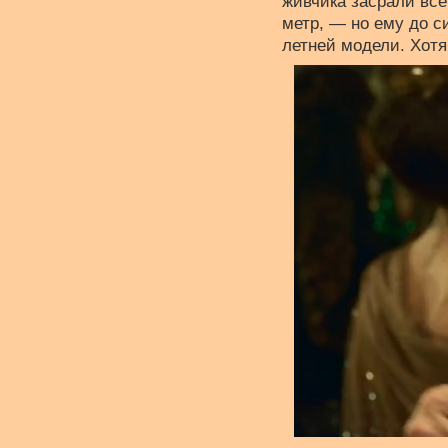
живчика засрали все
метр, — но ему до с
летней модели. Хотя