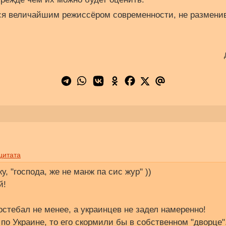
ся величайшим режиссёром современности, не размен
цитата
у, "господа, же не манж па сис жур" ))
й!
ростебал не менее, а украинцев не задел намеренно!
по Украине, то его скормили бы в собственном "дворце"