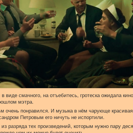
в виде смачного, на отъебитесь, гротеска ожидала кино
рошлом мэтра.
м очень понравился. И музыка в нём чарующе красива
сандром Петровым его ничуть не испортили.
 из разряда тех произведений, которым нужно пару деся
прежде чем их можно будет оценить.