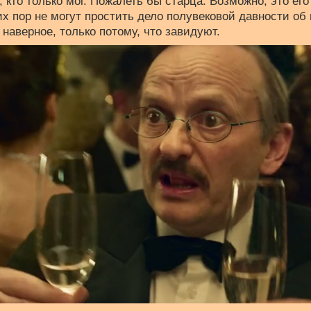
, кто только мог. Пожалеть бы старца. Возможно, это ег
их пор не могут простить дело полувековой давности об
 наверное, только потому, что завидуют.