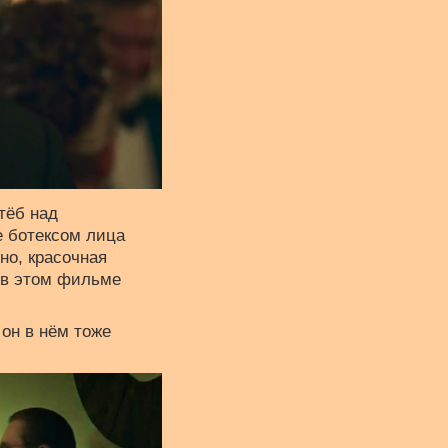
тёб над
е ботексом лица
но, красочная
а в этом фильме
он в нём тоже