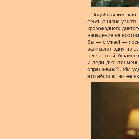
Подобная жёсткая с
себя. А шанс узнать 
кровожадного диктат
нападение на восток
бы — о ужас! — прои
занимают одну из ос
несчастной Украине 
и леди-джентльмены,
спрашиваю?.. Им уде
это абсолютно нельз