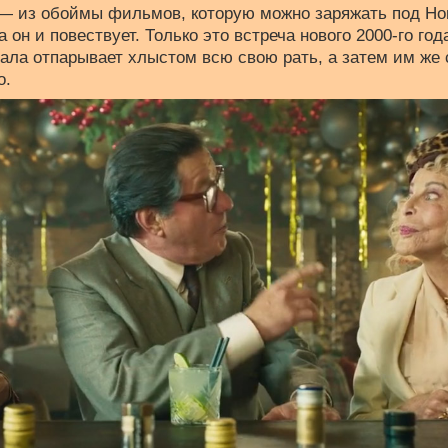
— из обоймы фильмов, которую можно заряжать под Нов
а он и повествует. Только это встреча нового 2000-го года
ала отпарывает хлыстом всю свою рать, а затем им же 
о.