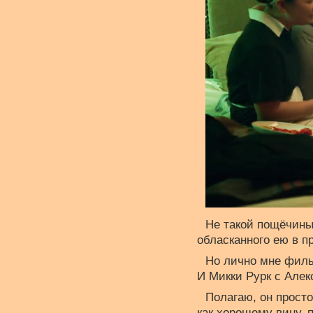
Не такой пощёчины 
обласканного ею в п
Но лично мне филь
И Микки Рурк с Алек
Полагаю, он просто
как хорошему вину, 