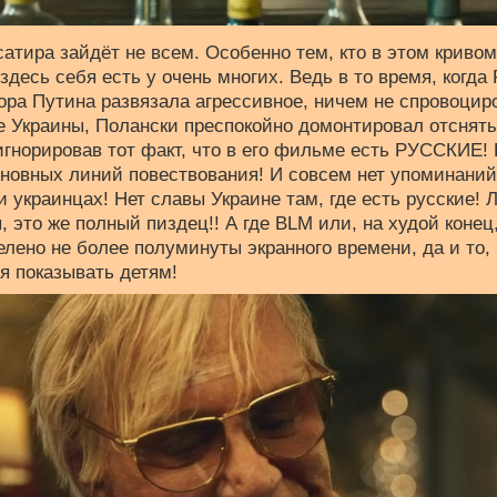
атира зайдёт не всем. Особенно тем, кто в этом кривом
здесь себя есть у очень многих. Ведь в то время, когда
ора Путина развязала агрессивное, ничем не спровоцир
е Украины, Полански преспокойно домонтировал отснят
гнорировав тот факт, что в его фильме есть РУССКИЕ!
новных линий повествования! И совсем нет упоминаний
и украинцах! Нет славы Украине там, где есть русские!
 это же полный пиздец!! А где BLM или, на худой конец
лено не более полуминуты экранного времени, да и то,
я показывать детям!