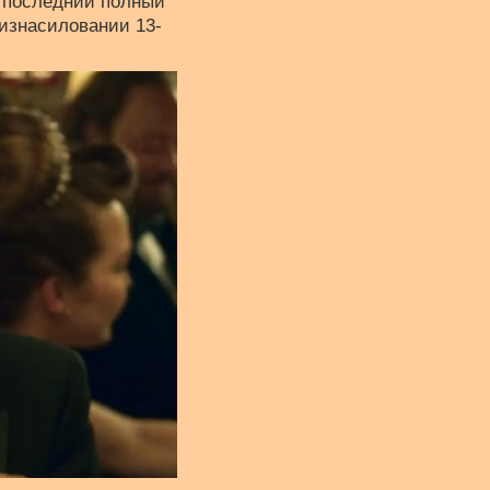
о последний полный
 изнасиловании 13-