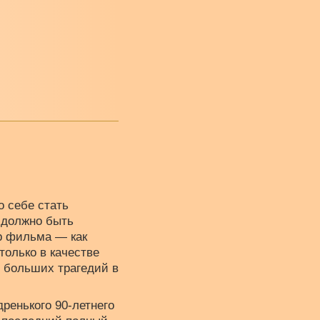
о себе стать
о должно быть
р фильма — как
только в качестве
х больших трагедий в
ренького 90-летнего