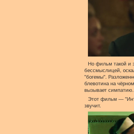
Но фильм такой и 
бессмыслицей, оска
"богемы". Разложенн
блевотина на чёрном
вызывает симпатию. 
Этот фильм — "Инт
звучит.