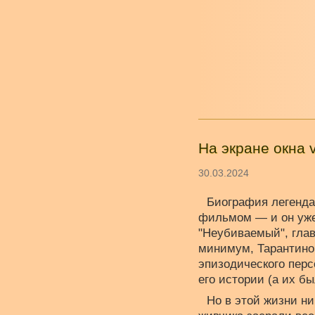
На экране окна 
30.03.2024
Биография легенда
фильмом — и он уж
"Неубиваемый", гла
минимум, Тарантино.
эпизодического перс
его истории (а их б
Но в этой жизни н