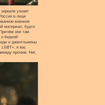
 зеркале узнает
 Россия в лице
ованное военное
ый материал, будто
 Причём они там
 о бедной
 Леди и джентльмены
, LGBT+, я вас
 между прочим. Нет,