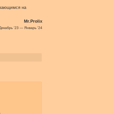
ивающимся на
Mr.Prolix
Декабрь '23 — Январь '24
.