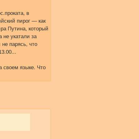
с.проката, в
ийский пирог — как
ира Путина, который
а не укатали за
 не парясь, что
3.00...
а своем языке. Что