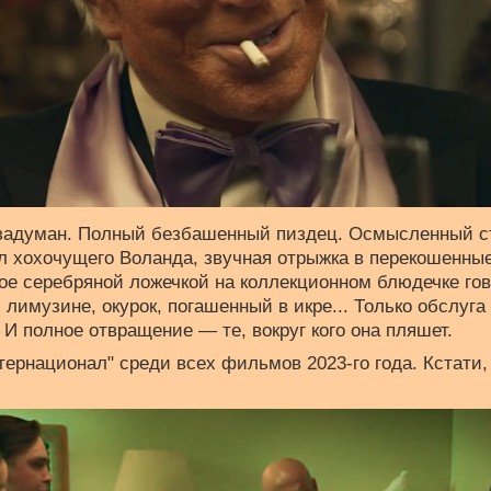
задуман. Полный безбашенный пиздец. Осмысленный с
л хохочущего Воланда, звучная отрыжка в перекошенны
ое серебряной ложечкой на коллекционном блюдечке гов
 лимузине, окурок, погашенный в икре... Только обслуг
И полное отвращение — те, вокруг кого она пляшет.
ернационал" среди всех фильмов 2023-го года. Кстати, 