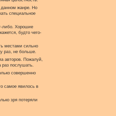
 данном жанре. Но
кать специальное
у-либо. Хорошие
ажется, будто чего-
ть местами сильно
у раз, не больше.
ма авторов. Пожалуй,
а раз послушать.
олько совершенно
то самое явилось в
олько зря потеряли