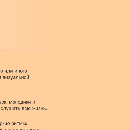
го или иного
я визуальной
вок, мелодики и
о слушать всю жизнь.
ркие ритмы/
нная целостность.