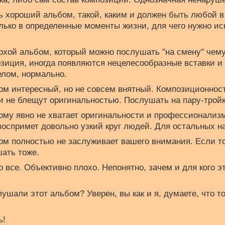
нь хороший альбом, такой, каким и должен быть любой в
ько в определенные моменты жизни, для чего нужно ис
лохой альбом, который можно послушать "на смену" чем
зиция, иногда появляются нецелесообразные вставки и к
целом, нормально.
бом интересный, но не совсем внятный. Композиционнос
и не блещут оригинальностью. Послушать на пару-тройк
бому явно не хватает оригинальности и профессионализ
 воспримет довольно узкий круг людей. Для остальных н
бом полностью не заслуживает вашего внимания. Если т
шать тоже.
хо все. Объективно плохо. Непонятно, зачем и для кого э
слушали этот альбом? Уверен, вы как и я, думаете, что т
ь!