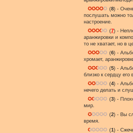
(
8
) - Оче
послушать можно тол
настроение.
(
7
) - Неп
аранжировки и компо
то не хватает, но в 
(
6
) - Аль
хромает, аранжировк
(
5
) - Аль
близко к сердцу его
(
4
) - Аль
нечего делать и слу
(
3
) - Пло
мир.
(
2
) - Вы 
время.
(
1
) - Сжеч