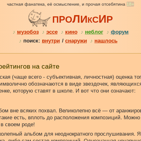
частная фанатека, её осмысление, и прочая отсебятина
18+
Л
И
И
Р
Р
П
О
С
К
♪
музобоз
♪
эссе
♪
кино
♪
неблог
♪
форум
♪
поиск:
внутри
/
снаружи
♪
нашлось
рейтингов на сайте
рская (чаще всего - субъективная, личностная) оценка то
символично обозначаются в виде звездочек, являющихс
нке, которую ставят в школе. И вот что они означают:
ьбом вне всяких похвал. Великолепно всё — от аранжиро
 такие есть, вплоть до расположения композиций. Можн
в своем роде!
иколепный альбом для неоднократного прослушивания. Я
ка, либо сам состав композиций. Однозначная ненаруше