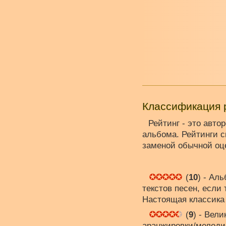
Классификация 
Рейтинг - это авто
альбома. Рейтинги 
заменой обычной оце
(
10
) - Ал
текстов песен, если
Настоящая классика 
(
9
) - Вел
аранжировки/мелоди