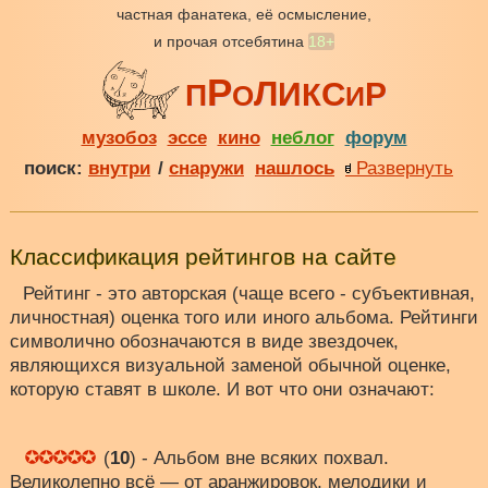
частная фанатека, её осмысление,
и прочая отсебятина
18+
Р
Л
С
И
Р
К
П
О
И
музобоз
эссе
кино
неблог
форум
поиск:
внутри
/
снаружи
нашлось
Развернуть
Классификация рейтингов на сайте
Рейтинг - это авторская (чаще всего - субъективная,
личностная) оценка того или иного альбома. Рейтинги
символично обозначаются в виде звездочек,
являющихся визуальной заменой обычной оценке,
которую ставят в школе. И вот что они означают:
(
10
) - Альбом вне всяких похвал.
Великолепно всё — от аранжировок, мелодики и