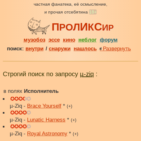
частная фанатека, её осмысление,
и прочая отсебятина
18+
И
С
П
Л
К
О
Р
И
Р
музобоз
эссе
кино
неблог
форум
поиск:
внутри
/
снаружи
нашлось
Развернуть
Строгий поиск по запросу
µ-ziq
:
в полях
Исполнитель
µ-Ziq -
Brace Yourself
*
(+)
µ-Ziq -
Lunatic Harness
*
(+)
µ-Ziq -
Royal Astronomy
*
(+)