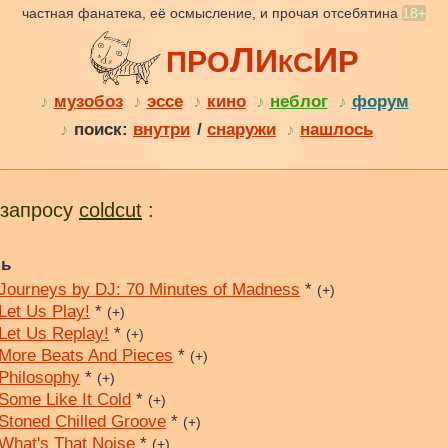
частная фанатека, её осмысление, и прочая отсебятина
18+
Л
И
И
Р
Р
П
О
С
К
♪
музобоз
♪
эссе
♪
кино
♪
неблог
♪
форум
♪
поиск:
внутри
/
снаружи
♪
нашлось
 запросу
coldcut
:
ль
Journeys by DJ: 70 Minutes of Madness
*
(+)
Let Us Play!
*
(+)
Let Us Replay!
*
(+)
More Beats And Pieces
*
(+)
Philosophy
*
(+)
Some Like It Cold
*
(+)
Stoned Chilled Groove
*
(+)
What's That Noise
*
(+)