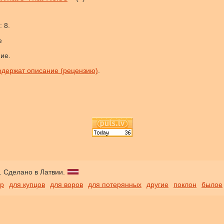
 8.
е
ние.
одержат описание (рецензию)
.
. Сделано в Латвии.
ор
для купцов
для воров
для потерянных
другие
поклон
былое