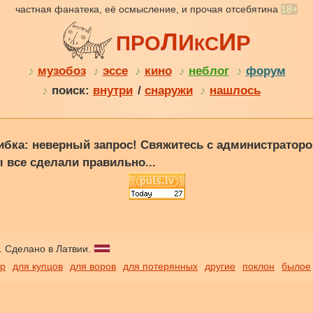
частная фанатека, её осмысление, и прочая отсебятина
18+
Л
И
И
Р
Р
П
О
С
К
♪
музобоз
♪
эссе
♪
кино
♪
неблог
♪
форум
♪
поиск:
внутри
/
снаружи
♪
нашлось
ибка: неверный запрос! Свяжитесь с администраторо
ы все сделали правильно...
. Сделано в Латвии.
ор
для купцов
для воров
для потерянных
другие
поклон
былое