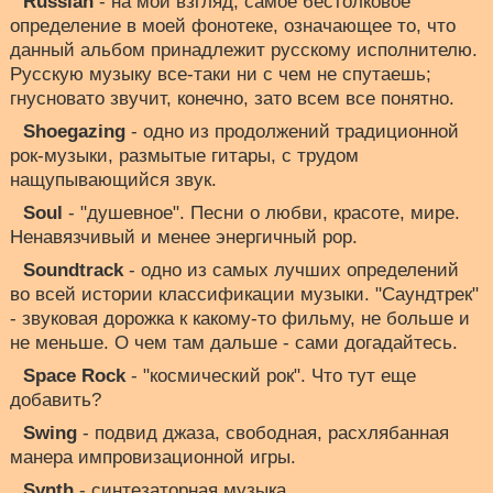
Russian
- на мой взгляд, самое бестолковое
определение в моей фонотеке, означающее то, что
данный альбом принадлежит русскому исполнителю.
Русскую музыку все-таки ни с чем не спутаешь;
гнусновато звучит, конечно, зато всем все понятно.
Shoegazing
- одно из продолжений традиционной
рок-музыки, размытые гитары, с трудом
нащупывающийся звук.
Soul
- "душевное". Песни о любви, красоте, мире.
Ненавязчивый и менее энергичный pop.
Soundtrack
- одно из самых лучших определений
во всей истории классификации музыки. "Саундтрек"
- звуковая дорожка к какому-то фильму, не больше и
не меньше. О чем там дальше - сами догадайтесь.
Space Rock
- "космический рок". Что тут еще
добавить?
Swing
- подвид джаза, свободная, расхлябанная
манера импровизационной игры.
Synth
- синтезаторная музыка.