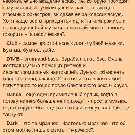
необязательно академическая, т.е. которую проходят
в музыкальных училищах и играют с помощью
огромных оркестров, выдавая ее за классическую.
Хотя чаще всего приходится идти на компромисс и
по поводу любой музыки, в которой много скрипок,
говорить - "классическая".
Club
- самое простой ярлык для клубной музыки.
Бум-ца, бум-оц, аайе.
D'N'B
- drum-and-bass, барабан плюс бас. Очень
жесткая музыка ломаных ритмов и
бескомпромиссных наигрышей. Думаю, объяснять
много не надо, в конце 20-го века это было самое
популярное течение после британского рока и хауса.
Dance
- еще один примитивный ярлык, когда в
голову ничего больше не приходит - просто музыка,
под которую обычно дрыгаются и трясут головой, т.е.
танцуют.
Dark
- что-то мрачное. Настолько мрачное, что об
этом можно лишь сказать - "мрачное".