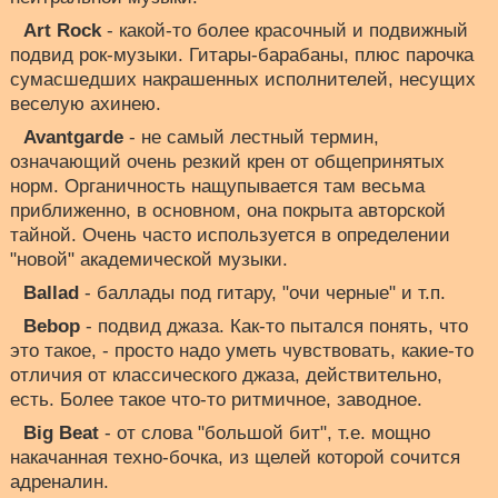
Art Rock
- какой-то более красочный и подвижный
подвид рок-музыки. Гитары-барабаны, плюс парочка
сумасшедших накрашенных исполнителей, несущих
веселую ахинею.
Avantgarde
- не самый лестный термин,
означающий очень резкий крен от общепринятых
норм. Органичность нащупывается там весьма
приближенно, в основном, она покрыта авторской
тайной. Очень часто используется в определении
"новой" академической музыки.
Ballad
- баллады под гитару, "очи черные" и т.п.
Bebop
- подвид джаза. Как-то пытался понять, что
это такое, - просто надо уметь чувствовать, какие-то
отличия от классического джаза, действительно,
есть. Более такое что-то ритмичное, заводное.
Big Beat
- от слова "большой бит", т.е. мощно
накачанная техно-бочка, из щелей которой сочится
адреналин.