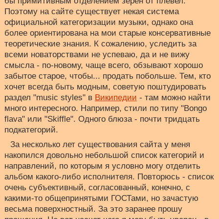
бы примитивным отделением зерен от плевел.
Поэтому на сайте существует некая система
официальной категоризации музыки, однако она
более ориентирована на мои старые консервативные
теоретические знания. К сожалению, уследить за
всеми новаторствами не успеваю, да и не вижу
смысла - по-новому, чаще всего, обзывают хорошо
забытое старое, чтобы... продать побольше. Тем, кто
хочет всегда быть модным, советую поштудировать
раздел "music styles" в
Википедии
- там можно найти
много интересного. Например, стили по типу "Bongo
flava" или "Skiffle". Одного блюза - почти тридцать
подкатегорий.
За несколько лет существования сайта у меня
накопился довольно небольшой список категорий и
направлений, по которым я условно могу отделить
альбом какого-либо исполнителя. Повторюсь - список
очень субъективный, согласованный, конечно, с
какими-то общепринятыми ГОСТами, но зачастую
весьма поверхностный. За это заранее прошу