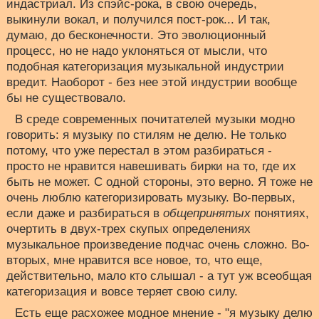
индастриал. Из спэйс-рока, в свою очередь,
выкинули вокал, и получился пост-рок... И так,
думаю, до бесконечности. Это эволюционный
процесс, но не надо уклоняться от мысли, что
подобная категоризация музыкальной индустрии
вредит. Наоборот - без нее этой индустрии вообще
бы не существовало.
В среде современных почитателей музыки модно
говорить: я музыку по стилям не делю. Не только
потому, что уже перестал в этом разбираться -
просто не нравится навешивать бирки на то, где их
быть не может. С одной стороны, это верно. Я тоже не
очень люблю категоризировать музыку. Во-первых,
если даже и разбираться в
общепринятых
понятиях,
очертить в двух-трех скупых определениях
музыкальное произведение подчас очень сложно. Во-
вторых, мне нравится все новое, то, что еще,
действительно, мало кто слышал - а тут уж всеобщая
категоризация и вовсе теряет свою силу.
Есть еще расхожее модное мнение - "я музыку делю