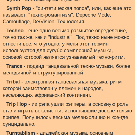
Synth Pop
- "синтетическая попса", или, как еще это
называют, "техно-романтизм". Depeche Mode,
Camouflage, De/Vision, Технология.
Techno
- еще одно весьма размытое определение,
точно так же, как и "industrial". Под техно ныне можно
отнести все, что угодно; у меня этот термин
используется для сугубо сэмплерной музыки,
основой которой является узнаваемый техно-ритм.
Trance
- подвид танцевальной техно-музыки, более
мелодичной и структурированной
Tribal
- электронная танцевальная музыка, ритм
которой заимствован у племен и народов,
населяющих африканский континент.
Trip Hop
- из рэпа ушли рэпперы, а основную роль
стали играть вокалистки, исполнявшие доселе только
припев. Получилось весьма меланхолично и кое-где
суицидально.
Turntablism
- диджейская музыка, основным