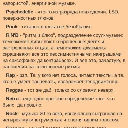
напористой, энергичной музыке.
Psychedelic
- что-то из разряда психоделии, LSD,
поверхностных глюков.
Punk
- гитарно-волосатое безобразие.
R'N'B
- "ритм и блюз", подразделение соул-музыки:
темнокожие дивы поют о брошенных детях и
застреленных отцах, а темнокожие джазмены
скрашивают все это пессимистичными наигрышами
на саксофонах да контрабасах. И все это, зачастую, в
наложении на электронные ритмы.
Rap
- рэп. Те, у кого нет голоса, читают тексты, а те,
кто не умеет танцевать, изображает телодвижения.
Reggae
- тот же даб, только со словами наверх.
Retro
- еще одно простое определение того, что
было, да прошло.
Rock
- музыка 20-го века, изначально сыгранная на
четырех музинструментах и спетая одним голосом.