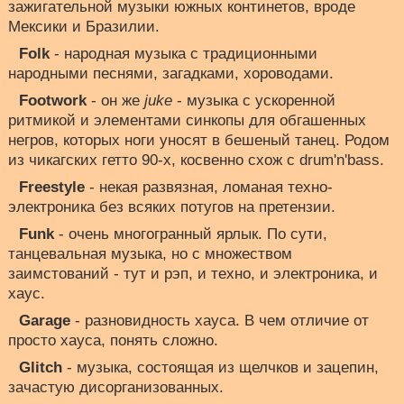
зажигательной музыки южных континетов, вроде
Мексики и Бразилии.
Folk
- народная музыка с традиционными
народными песнями, загадками, хороводами.
Footwork
- он же
juke
- музыка с ускоренной
ритмикой и элементами синкопы для обгашенных
негров, которых ноги уносят в бешеный танец. Родом
из чикагских гетто 90-х, косвенно схож с drum'n'bass.
Freestyle
- некая развязная, ломаная техно-
электроника без всяких потугов на претензии.
Funk
- очень многогранный ярлык. По сути,
танцевальная музыка, но с множеством
заимстований - тут и рэп, и техно, и электроника, и
хаус.
Garage
- разновидность хауса. В чем отличие от
просто хауса, понять сложно.
Glitch
- музыка, состоящая из щелчков и зацепин,
зачастую дисорганизованных.