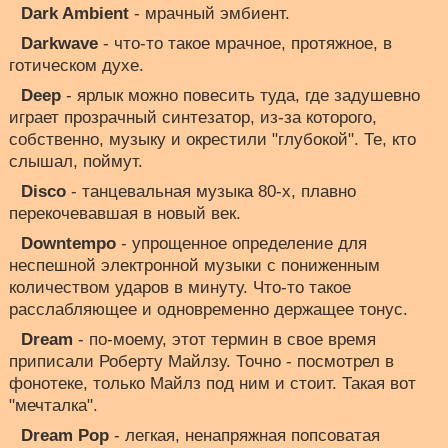
Dark Ambient
- мрачный эмбиент.
Darkwave
- что-то такое мрачное, протяжное, в
готическом духе.
Deep
- ярлык можно повесить туда, где задушевно
играет прозрачный синтезатор, из-за которого,
собственно, музыку и окрестили "глубокой". Те, кто
слышал, поймут.
Disco
- танцевальная музыка 80-х, плавно
перекочевавшая в новый век.
Downtempo
- упрощенное определение для
неспешной электронной музыки с пониженным
количеством ударов в минуту. Что-то такое
расслабляющее и одновременно держащее тонус.
Dream
- по-моему, этот термин в свое время
приписали Роберту Майлзу. Точно - посмотрел в
фонотеке, только Майлз под ним и стоит. Такая вот
"мечталка".
Dream Pop
- легкая, ненапряжная попсоватая