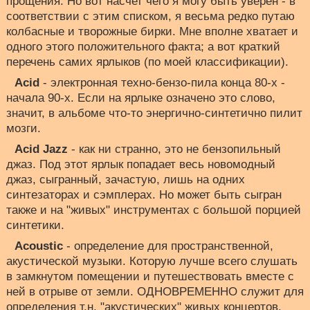
прощения. Но вот насчет чего я могу быть уверен - в
соответствии с этим списком, я весьма редко путаю
колбасные и творожные бирки. Мне вполне хватает и
одного этого положительного факта; а вот краткий
перечень самих ярлыков (по моей классификации).
Acid
- электронная техно-бензо-пила конца 80-х -
начала 90-х. Если на ярлыке означено это слово,
значит, в альбоме что-то энергично-синтетично пилит
мозги.
Acid Jazz
- как ни странно, это не бензопильный
джаз. Под этот ярлык попадает весь новомодный
джаз, сыгранный, зачастую, лишь на одних
синтезаторах и сэмплерах. Но может быть сыгран
также и на "живых" инструментах с большой порцией
синтетики.
Acoustic
- определение для пространственной,
акустической музыки. Которую лучше всего слушать
в замкнутом помещении и путешествовать вместе с
ней в отрыве от земли. ОДНОВРЕМЕННО служит для
определения т.н. "акустических" живых концертов.