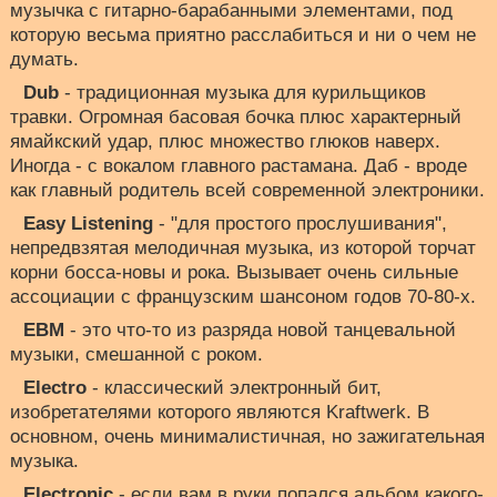
музычка с гитарно-барабанными элементами, под
которую весьма приятно расслабиться и ни о чем не
думать.
Dub
- традиционная музыка для курильщиков
травки. Огромная басовая бочка плюс характерный
ямайкский удар, плюс множество глюков наверх.
Иногда - с вокалом главного растамана. Даб - вроде
как главный родитель всей современной электроники.
Easy Listening
- "для простого прослушивания",
непредвзятая мелодичная музыка, из которой торчат
корни босса-новы и рока. Вызывает очень сильные
ассоциации с французским шансоном годов 70-80-х.
EBM
- это что-то из разряда новой танцевальной
музыки, смешанной с роком.
Electro
- классический электронный бит,
изобретателями которого являются Kraftwerk. В
основном, очень минималистичная, но зажигательная
музыка.
Electronic
- если вам в руки попался альбом какого-