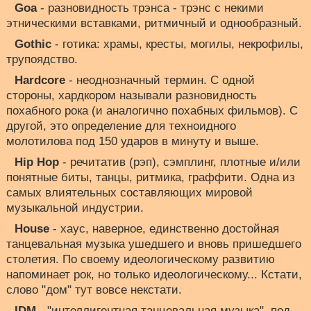
Goa
- разновидность трэнса - трэнс с некими
этническими вставками, ритмичный и однообразный.
Gothic
- готика: храмы, кресты, могилы, некрофилы,
трупоядство.
Hardcore
- неоднозначный термин. С одной
стороны, хардкором называли разновидность
похабного рока (и аналогично похабных фильмов). С
другой, это определение для техноидного
молотилова под 150 ударов в минуту и выше.
Hip Hop
- речитатив (рэп), сэмплинг, плотные и/или
понятные биты, танцы, ритмика, граффити. Одна из
самых влиятельных составляющих мировой
музыкальной индустрии.
House
- хаус, наверное, единственно достойная
танцевальная музыка ушедшего и вновь пришедшего
столетия. По своему идеологическому развитию
напоминает рок, но только идеологическому... Кстати,
слово "дом" тут вовсе некстати.
IDM
- "интеллигентная танцевальная музыка", под