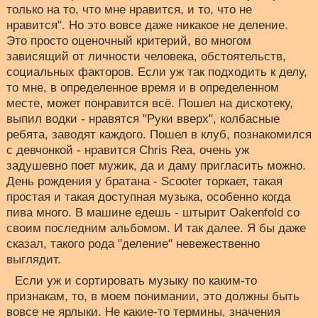
только на то, что мне нравится, и то, что не
нравится". Но это вовсе даже никакое не деление.
Это просто оценочный критерий, во многом
зависящий от личности человека, обстоятельств,
социальных факторов. Если уж так подходить к делу,
то мне, в определенное время и в определенном
месте, может понравится всё. Пошел на дискотеку,
выпил водки - нравятся "Руки вверх", колбасные
ребята, заводят каждого. Пошел в клуб, познакомился
с девчонкой - нравится Chris Rea, очень уж
задушевно поет мужик, да и даму пригласить можно.
День рождения у братана - Scooter торкает, такая
простая и такая доступная музыка, особенно когда
пива много. В машине едешь - штырит Oakenfold со
своим последним альбомом. И так далее. Я бы даже
сказал, такого рода "деление" невежественно
выглядит.
Если уж и сортировать музыку по каким-то
признакам, то, в моем понимании, это должны быть
вовсе не ярлыки. Не какие-то термины, значения