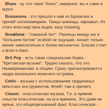
Blues
- ну что такое "блюз", наверное, вы и сами в
курсе.
Bossanova
- это пришло к нам из Бразилии и
прочей латиноамерики. Танцы-шманцы, карнавал. Из
этого впоследствии вырос easy listening.
Breakbeat
- "ломаный бит". Разницы между им и
"большим битом" особой не ощущаю, качает только
менее зажигательно и более механично. Близко стоит
к drum-n-bass.
Brit Pop
- есть такая специальная бирка -
"британская музыка". Трудно сказать, что это.
Неамериканская, в общем. Сразу просматриваются
недра маленького вонючего островка.
Celtic
- музыка с использованием традионных
кельтских инструментов. Флейт там и прочего.
Classic
- классическая музыка. Т.е. в прямом
смысле классическая, на все времена. Это даже не
ярлык, это общепризнанный факт. Классическая -