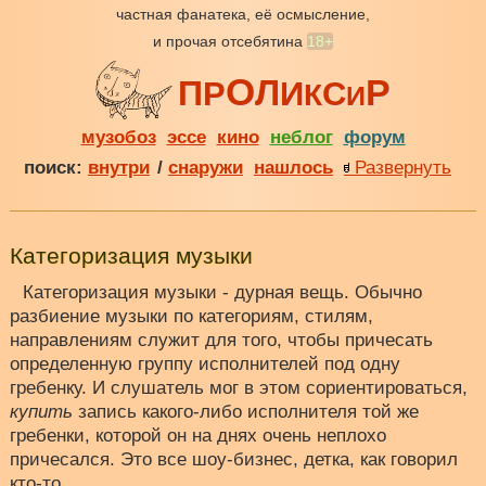
частная фанатека, её осмысление,
и прочая отсебятина
18+
О
Р
Л
П
Р
И
С
К
И
музобоз
эссе
кино
неблог
форум
поиск:
внутри
/
снаружи
нашлось
Развернуть
Категоризация музыки
Категоризация музыки - дурная вещь. Обычно
разбиение музыки по категориям, стилям,
направлениям служит для того, чтобы причесать
определенную группу исполнителей под одну
гребенку. И слушатель мог в этом сориентироваться,
купить
запись какого-либо исполнителя той же
гребенки, которой он на днях очень неплохо
причесался. Это все шоу-бизнес, детка, как говорил
кто-то.