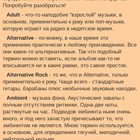
Попробуйте разобраться!
Adult
- что-то наподобие "взрослой" музыки, в
основном, применительно к року или поп-музыке,
которую играют на радио в недетское время.
Alternative
- по-моему, в наше время это
применимо практически к любому произведению. Все
они какие-то альтернативные. Так что подобный
термин можно вставить, если альбом как-то не
вписывается ни в какие рамки, это самое простое.
Alternative Rock
- то же, что и Alternative, только
применительно к року. Чаще всего - стандартные
гитары, барабаны плюс необычные звуковые находки.
Ambient
- музыка фона. Акустические завалы с
полным отсутствием ритмики. Одна-две ноты,
растянутые на час. Подвидов эмбиента ныне очень
много, и под него зачастую причесывают то, что
эмбиентом не является. Мною термин используется,
в основном, для определения тягучей, мелодичной,
нейтральной музыки.