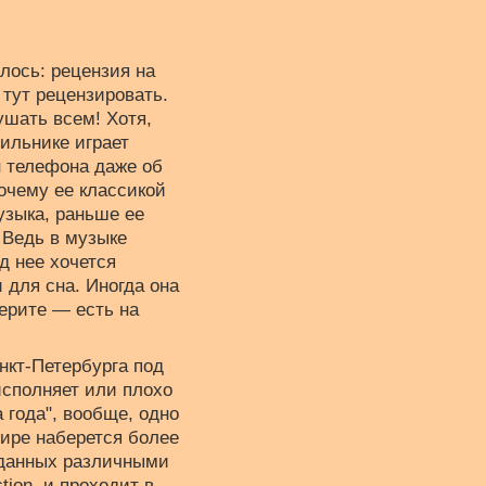
алось: рецензия на
 тут рецензировать.
ушать всем! Хотя,
ильнике играет
н телефона даже об
почему ее классикой
узыка, раньше ее
. Ведь в музыке
д нее хочется
 для сна. Иногда она
верите — есть на
нкт-Петербурга под
исполняет или плохо
 года", вообще, одно
ире наберется более
зданных различными
ion, и проходит в