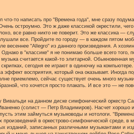
ел что-то написать про "Времена года", мне сразу подум
чень остроумно. Это ж даже классикой окрестили, чего
охо, все равно никто не поверит. Это же классика — сл
 слушали все. Пройдите по городу — в каждом пятом моб
ле весеннее "Allegro" из данного произведения. А хозяи
. Однако в "классике" я не понимаю больше всего того, 
 музыка считается какой-то элитарной. Обыкновенная м
а скрипках, сегодня ее играют в одиночку на компьютере
 а эффект восприятия, который она оказывает. Иногда по
олне приемлемо, сейчас существует очень много музыки
бразной, что хочется просто плакать. И все это — не по
у Вивальди на данном диске симфонический оркестр Са
Иваненко (солист — Петр Владимиров). Насчет хорошо 
 пусть этим займуться музыководы и нотологи. "Времена
х произведений в оркестрово-симфонической среде, в м
ых изданий, записанных различными музыкантами и и
орый у меня, вышел на таинственном лейбле Rose Collect