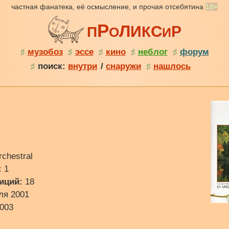
частная фанатека, её осмысление, и прочая отсебятина
18+
Р
Л
С
И
Р
К
П
О
И
♯
музобоз
♯
эссе
♯
кино
♯
неблог
♯
форум
♯
поиск:
внутри
/
снаружи
♯
нашлось
rchestral
:
1
иций:
18
ля 2001
003