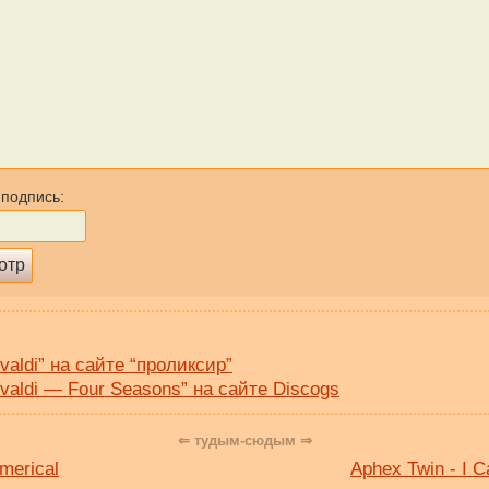
 подпись:
ivaldi” на сайте “проликсир”
ivaldi — Four Seasons” на сайте Discogs
⇐ тудым-сюдым ⇒
umerical
Aphex Twin - I 