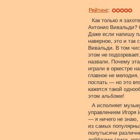
Диск:
2
Рейтинг
:
Как только я захот
Антонио Вивальди? О
Даже если напишу пл
наверное, это и так
Вивальди. В том чис
этом не подозревает
назвали. Почему эта
играли в оркестре н
главное не мелодия,
поспать — но это вп
кажется такой одноо
этом альбоме!
А исполняет музык
управлением Игоря 
— я ничего не знаю,
из самых популярны
полутысячи различн
лейблами (диск, кот