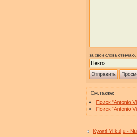
за свои слова отвечаю,
См.также:
Поиск “Antonio V
Поиск “Antonio V
Kyosti Ylikulju - N