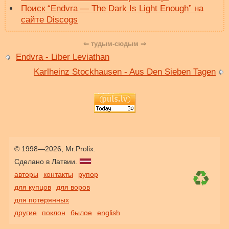
Поиск “Endvra — The Dark Is Light Enough” на
сайте Discogs
⇐ тудым-сюдым ⇒
Endvra - Liber Leviathan
Karlheinz Stockhausen - Aus Den Sieben Tagen
© 1998—2026, Mr.Prolix.
Сделано в Латвии.
авторы
контакты
рупор
для купцов
для воров
для потерянных
другие
поклон
былое
english