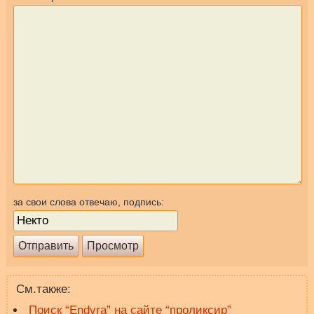
за свои слова отвечаю, подпись:
См.также:
Поиск “Endvra” на сайте “проликсир”