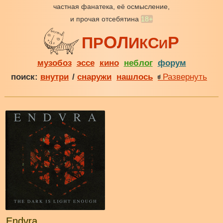
частная фанатека, её осмысление,
и прочая отсебятина
18+
О
Р
Л
П
Р
И
С
К
И
музобоз
эссе
кино
неблог
форум
поиск:
внутри
/
снаружи
нашлось
Развернуть
Endvra