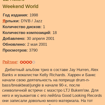
Weekend World
Год издания:
1998
Я
рлыки:
D'N'B / Jazz
Количество дисков:
1
Количество композиций:
18
Добавлено:
30 апреля 2001
Обновлено:
2 мая 2001
Просмотров:
3790
Диск:
76
Рейтинг
:
Дебютный альбом трио в составе Jay Hurren, Alex
Banks и вокалистки Kelly Richards. Харрен и Банкс
начали свою деятельность на поприще drum-n-
bass/breakbeat/jungle в начале 90-х, после
символичной встречи с маэстро LTJ Bukem'ом. Для
него и музыкантов с его лейбла Good Looking Records
они записали довольно много материала. На тот