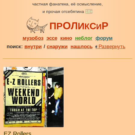
частная фанатека, её осмысление,
и прочая отсебятина
18+
О
Р
Л
П
Р
И
С
К
И
музобоз
эссе
кино
неблог
форум
поиск:
внутри
/
снаружи
нашлось
Развернуть
EZ Rollers