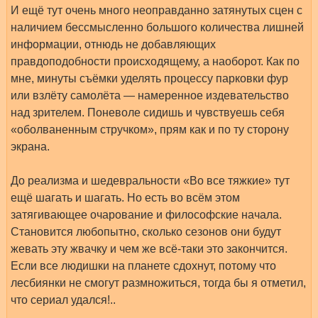
И ещё тут очень много неоправданно затянутых сцен с
наличием бессмысленно большого количества лишней
информации, отнюдь не добавляющих
правдоподобности происходящему, а наоборот. Как по
мне, минуты съёмки уделять процессу парковки фур
или взлёту самолёта — намеренное издевательство
над зрителем. Поневоле сидишь и чувствуешь себя
«оболваненным стручком», прям как и по ту сторону
экрана.
До реализма и шедевральности «Во все тяжкие» тут
ещё шагать и шагать. Но есть во всём этом
затягивающее очарование и философские начала.
Становится любопытно, сколько сезонов они будут
жевать эту жвачку и чем же всё-таки это закончится.
Если все людишки на планете сдохнут, потому что
лесбиянки не смогут размножиться, тогда бы я отметил,
что сериал удался!..