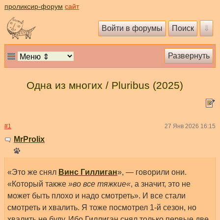
проликсир-форум
сайт
Одна из многих / Pluribus (2025)
#1
27 Янв 2026 16:15
MrProlix
«Это же снял
Винс Гиллиган
», — говорили они.
«Который также
»во все тяжкие«
, а значит, это не
может быть плохо и надо смотреть». И все стали
смотреть и хвалить. Я тоже посмотрел 1-й сезон, но
хвалить не буду. Ибо Гиллиган снял только первые две