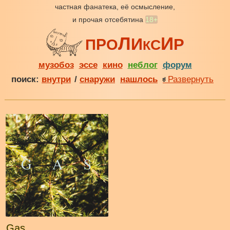
частная фанатека, её осмысление,
и прочая отсебятина
18+
Л
И
И
Р
Р
П
О
С
К
музобоз
эссе
кино
неблог
форум
поиск:
внутри
/
снаружи
нашлось
Развернуть
Gas