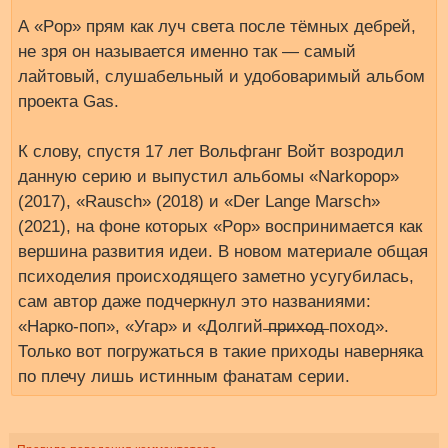
А «Pop» прям как луч света после тёмных дебрей,
не зря он называется именно так — самый
лайтовый, слушабельный и удобоваримый альбом
проекта Gas.
К слову, спустя 17 лет Вольфганг Войт возродил
данную серию и выпустил альбомы «Narkopop»
(2017), «Rausch» (2018) и «Der Lange Marsch»
(2021), на фоне которых «Pop» воспринимается как
вершина развития идеи. В новом материале общая
психоделия происходящего заметно усугубилась,
сам автор даже подчеркнул это названиями:
«Нарко-поп», «Угар» и «Долгий ̶п̶р̶и̶х̶о̶д̶ поход».
Только вот погружаться в такие приходы наверняка
по плечу лишь истинным фанатам серии.