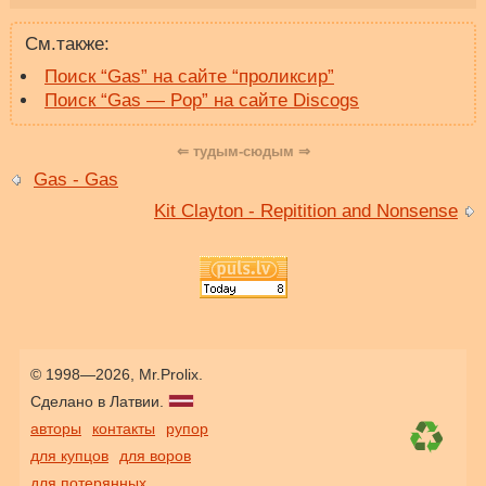
См.также:
Поиск “Gas” на сайте “проликсир”
Поиск “Gas — Pop” на сайте Discogs
⇐ тудым-сюдым ⇒
Gas - Gas
Kit Clayton - Repitition and Nonsense
© 1998—2026, Mr.Prolix.
Сделано в Латвии.
авторы
контакты
рупор
для купцов
для воров
для потерянных