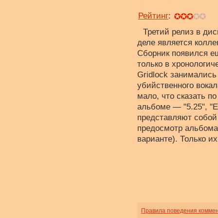
Диск:
184
Рейтинг
:
Третий релиз в дис
деле является колле
Сборник появился ещ
только в хронологич
Gridlock занималис
убийственного вокал
мало, что сказать п
альбоме — "5.25", "
представляют собой 
предосмотр альбома
варианте). Только и
Правила поведения комме