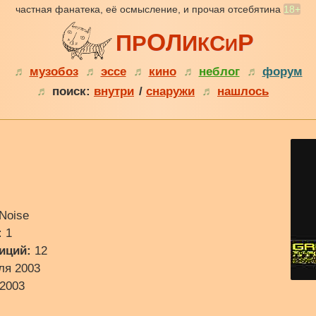
частная фанатека, её осмысление, и прочая отсебятина
18+
О
Р
Л
П
Р
И
С
К
И
♬
музобоз
♬
эссе
♬
кино
♬
неблог
♬
форум
♬
поиск:
внутри
/
снаружи
♬
нашлось
 Noise
:
1
иций:
12
ля 2003
2003