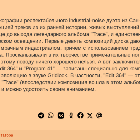
кографии респектабельного industrial-noise дуэта из Са
кцией треков из их ранней истории, живых выступлений
е до выхода легендарного альбома "Trace", и единстве
еском освещении. Первые девять композиций диска дают
ь мрачным индастриалом, причем с использованием трад
а. Проскальзывали в их творчестве примечательные нотк
о этому поводу ничего хорошего нельзя. А вот заключит
Edit 364" и "Program 41" — записаны специально для ко
эволюцию в звуке Gridlock. В частности, "Edit 364" — э
 "Trace" (впоследствии композиция вошла в этом альб
х и можно удостоить своим вниманием.
нтатора