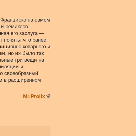
н-Франциско на самом
 и ремиксов.
нная его заслуга —
 понять, что ранее
иционно коварного и
и, но их было так
ельные три вещи на
мпиляции и
то своеобразный
ом в расширенном
Mr.Prolix