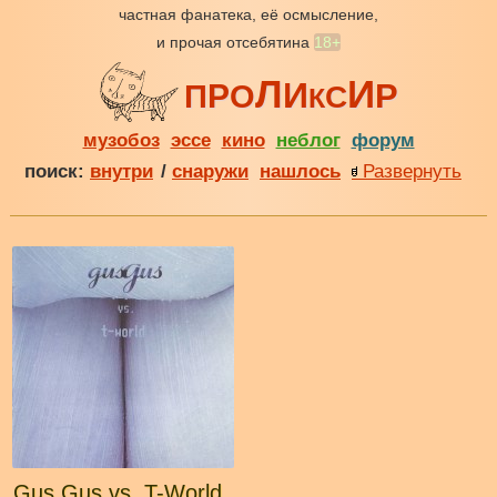
частная фанатека, её осмысление,
и прочая отсебятина
18+
Л
И
И
Р
Р
П
О
С
К
музобоз
эссе
кино
неблог
форум
поиск:
внутри
/
снаружи
нашлось
Развернуть
Gus Gus vs. T-World