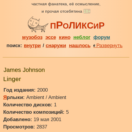
частная фанатека, её осмысление,
и прочая отсебятина
18+
Р
Л
С
И
Р
К
П
О
И
музобоз
эссе
кино
неблог
форум
поиск:
внутри
/
снаружи
нашлось
Развернуть
James Johnson
Linger
Год издания:
2000
Я
рлыки:
Ambient / Ambient
Количество дисков:
1
Количество композиций:
5
Добавлено:
19 мая 2001
Просмотров:
2837