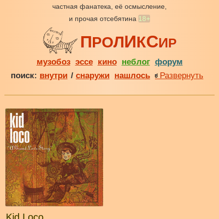
частная фанатека, её осмысление,
и прочая отсебятина
18+
И
С
П
Л
К
О
Р
И
Р
музобоз
эссе
кино
неблог
форум
поиск:
внутри
/
снаружи
нашлось
Развернуть
Kid Loco