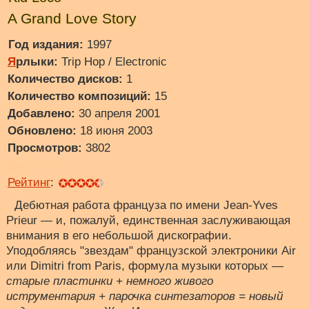
A Grand Love Story
Год издания:
1997
Я
рлыки:
Trip Hop / Electronic
Количество дисков:
1
Количество композиций:
15
Добавлено:
30 апреля 2001
Обновлено:
18 июня 2003
Просмотров:
3802
Диск:
37
Рейтинг
:
Дебютная работа француза по имени Jean-Yves
Prieur — и, пожалуй, единственная заслуживающая
внимания в его небольшой дискографии.
Уподобляясь "звездам" французской электроники Air
или Dimitri from Paris, формула музыки которых —
старые пластинки + немного живого
иструментария + парочка синтезаторов = новый