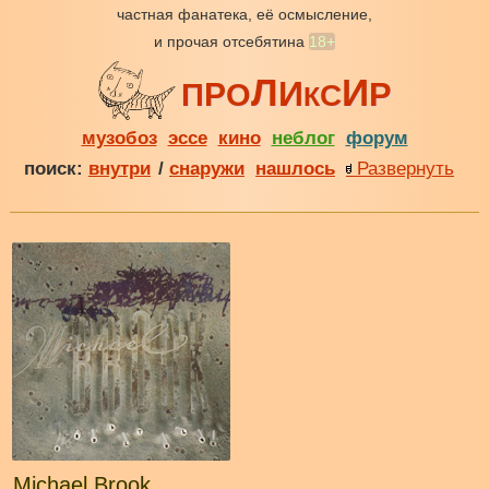
частная фанатека, её осмысление,
и прочая отсебятина
18+
Л
И
И
Р
Р
П
О
С
К
музобоз
эссе
кино
неблог
форум
поиск:
внутри
/
снаружи
нашлось
Развернуть
Michael Brook