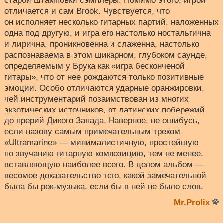
старой штамповки сэмплеры. Помимо этого, игрой
отличается и сам Brook. Чувствуется, что
он исполняет несколько гитарных партий, наложенных
одна под другую, и игра его настолько ностальгична
и лирична, проникновенна и слаженна, настолько
распознаваема в этом шикарном, глубоком саунде,
определяемым у Брука как «игра бесконченой
гитары», что от нее рождаются только позитивные
эмоции. Особо отличаются ударные оранжировки,
чей инструментарий позаимствован из многих
экзотических источников, от латинских побережий
до прерий Дикого Запада. Наверное, не ошибусь,
если назову самым примечательным треком
«Ultramarine» — минималистичную, простейшую
по звучанию гитарную композицию, тем не менее,
вставляющую наиболее всего. В целом альбом —
весомое доказательство того, какой замечательной
была бы рок-музыка, если бы в ней не было слов.
Mr.Prolix