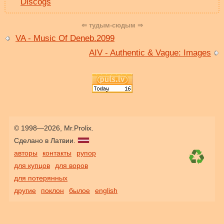
Discogs
⇐ тудым-сюдым ⇒
VA - Music Of Deneb.2099
AIV - Authentic & Vague: Images
© 1998—2026, Mr.Prolix.
Сделано в Латвии.
авторы
контакты
рупор
для купцов
для воров
для потерянных
другие
поклон
былое
english