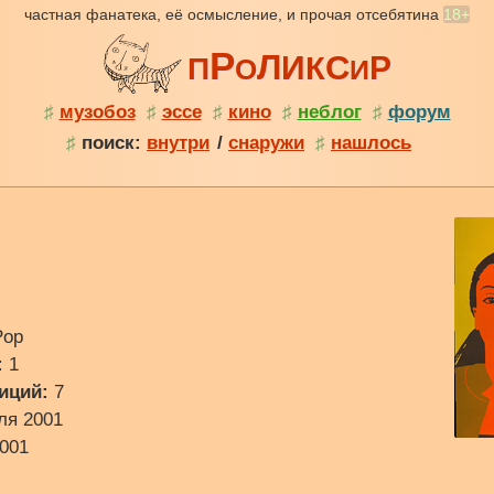
частная фанатека, её осмысление, и прочая отсебятина
18+
Р
Л
С
И
Р
К
П
О
И
♯
музобоз
♯
эссе
♯
кино
♯
неблог
♯
форум
♯
поиск:
внутри
/
снаружи
♯
нашлось
Pop
:
1
иций:
7
ля 2001
001