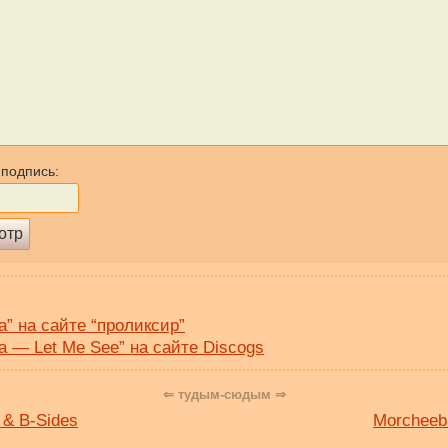
 подпись:
a” на сайте “проликсир”
a — Let Me See” на сайте Discogs
⇐ тудым-сюдым ⇒
 & B-Sides
Morcheeba