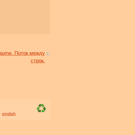
traume. Поток между
строк.
english