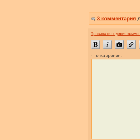
3 комментария
д
Правила поведения комме
· точка зрения: