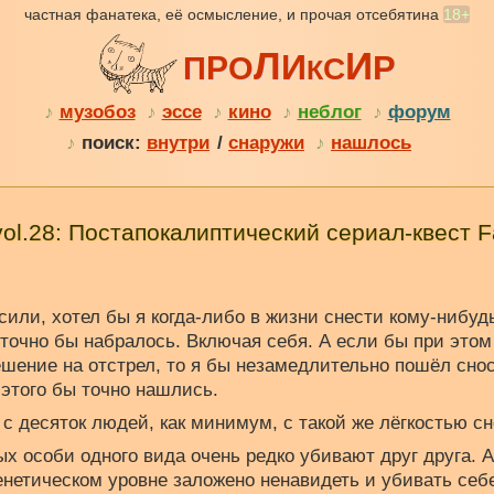
частная фанатека, её осмысление, и прочая отсебятина
18+
Л
И
И
Р
Р
П
О
С
К
♪
музобоз
♪
эссе
♪
кино
♪
неблог
♪
форум
♪
поиск:
внутри
/
снаружи
♪
нашлось
ol.28: Постапокалиптический сериал-квест Fa
или, хотел бы я когда-либо в жизни снести кому-нибудь
 точно бы набралось. Включая себя. А если бы при этом
ешение на отстрел, то я бы незамедлительно пошёл снос
этого бы точно нашлись.
о с десяток людей, как минимум, с такой же лёгкостью с
х особи одного вида очень редко убивают друг друга. А
 генетическом уровне заложено ненавидеть и убивать се