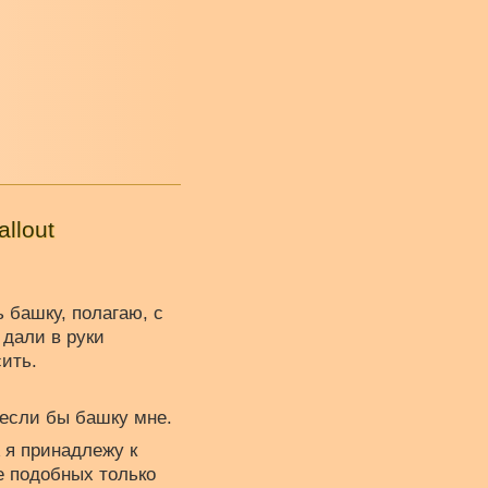
llout
 башку, полагаю, с
 дали в руки
ить.
несли бы башку мне.
 я принадлежу к
бе подобных только