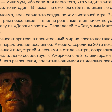
 — минимум, ибо если для всего того, что увидит зрите
е, то ни один ТВ-прокат не смог бы отбить вложенные 
млемо, ведь сериал-то создан по компьютерной игре. Зн
 грим персонажей — вполне реальный, и он ничем не у
апу из «Дороги ярости». Параллелей с «Безумным Макс
.
реносят зрителя в пленительный мир не просто постапо
з параллельной вселенной. Америка середины 20-го века
ванной индустрией и песнями в стиле кантри, сопров
ала, легко соседствует с Америкой с ч/б телевизорами
йшего разрешения, подпитывающимися от ядерных реак