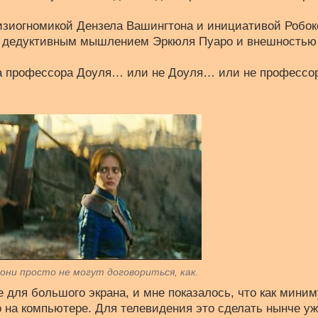
изиогномикой Дензела Вашингтона и инициативой Робок
с дедуктивным мышлением Эркюля Пуаро и внешностью
ва профессора Доуля… или не Доуля… или не профессо
они просто не могут договориться, как.
 для большого экрана, и мне показалось, что как мини
о на компьютере. Для телевидения это сделать нынче у