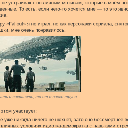
я не устраивают по личным мотивам, которые в моём во
енные. То есть, если чего-то хочется мне — то это явн
сие.
у «Fallout» я не играл, но как персонажи сериала, снято
ошки, мне очень понравилось.
кать и сохранять, то от твоего трупа
 этом участвует:
е уже никогда ничего не нюхнёт, зато оно бессмертнее в
пличных условиях идиотка-демократка с навыками стре