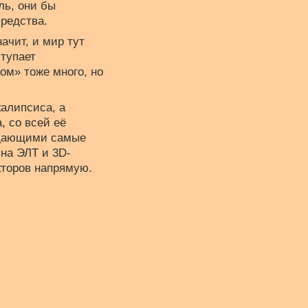
ль, они бы
средства.
ачит, и мир тут
ступает
ом» тоже много, но
калипсиса, а
, со всей её
ождающими самые
 на ЭЛТ и 3D-
торов напрямую.