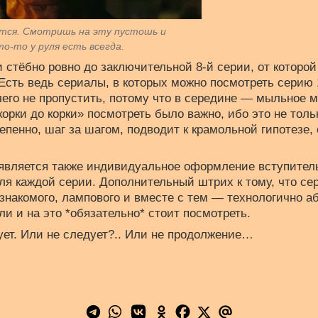
ется. Смотришь на эту пустошь и
то-то у руля есть всегда.
и стёбно ровно до заключительной 8-й серии, от которой
Есть ведь сериалы, в которых можно посмотреть серию 
чего не пропустить, потому что в середине — мыльное м
корки до корки» посмотреть было важно, ибо это не толь
тепенно, шаг за шагом, подводит к крамольной гипотезе,
вляется также индивидуальное оформление вступитель
я каждой серии. Дополнительный штрих к тому, что се
 знакомого, лампового и вместе с тем — технологично а
ли и на это *обязательно* стоит посмотреть.
ет. Или не следует?.. Или не продолжение…