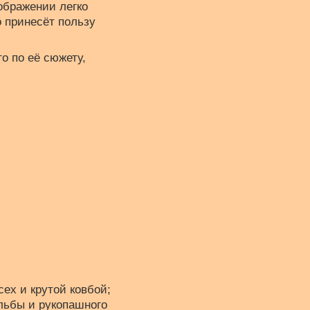
ображении легко
о принесёт пользу
го по её сюжету,
сех и крутой ковбой;
льбы и рукопашного