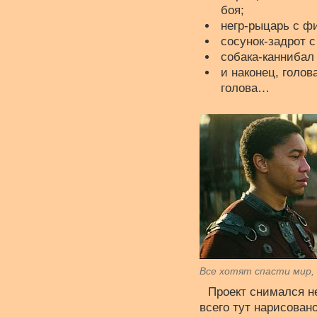
боя;
негр-рыцарь с ф
сосунок-задрот 
собака-каннибал
и наконец, голо
голова…
Все хотят спасти мир, 
Проект снимался не
всего тут нарисован