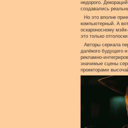
недорого. Декораций
создавались реальны
Но это вполне прие
компьютерный. А вот
оскароносному мэйк-
это только отголоски
Авторы сериала пе
далёкого будущего и
рекламно-интегриро
значимые сцены сери
проекторами высоча