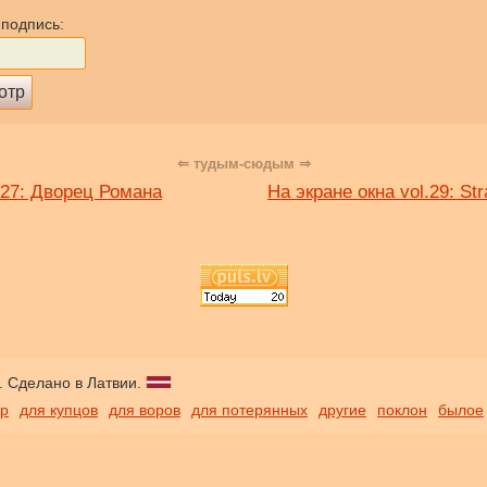
 подпись:
⇐ тудым-сюдым ⇒
.27: Дворец Романа
На экране окна vol.29: S
. Сделано в Латвии.
ор
для купцов
для воров
для потерянных
другие
поклон
былое