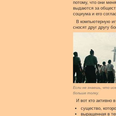
потому, что они мен
выдаются за обществ
социума и его согла
В компьютерную игр
сносят друг другу б
Если не знаешь, что ис
больше толку.
И вот кто активно в
существо, которо
выращенная в те