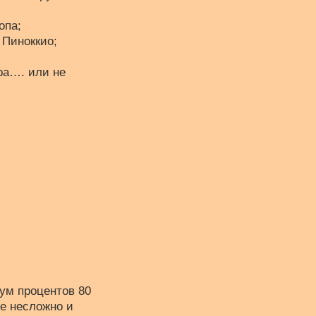
опа;
 Пиноккио;
ра…. или не
мум процентов 80
же несложно и