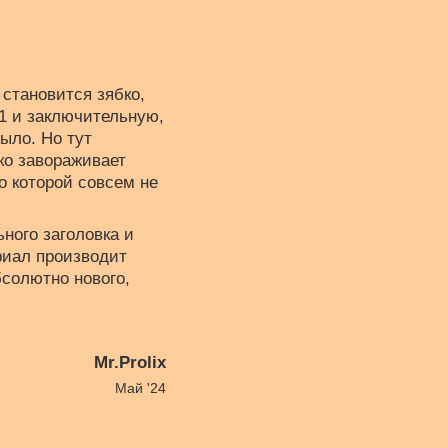
 становится зябко,
1 и заключительную,
ыло. Но тут
ко завораживает
 о которой совсем не
ного заголовка и
риал производит
бсолютно нового,
Mr.Prolix
Май '24