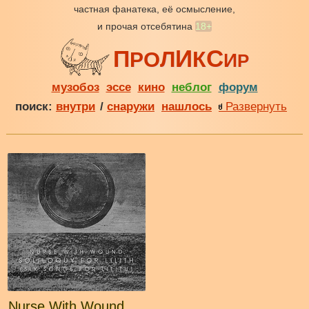
частная фанатека, её осмысление,
и прочая отсебятина
18+
И
С
П
Л
К
О
Р
И
Р
музобоз
эссе
кино
неблог
форум
поиск:
внутри
/
снаружи
нашлось
Развернуть
Nurse With Wound