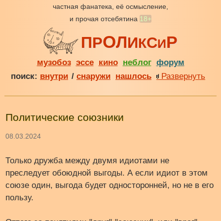
частная фанатека, её осмысление,
и прочая отсебятина
18+
О
Р
Л
П
Р
И
С
К
И
музобоз
эссе
кино
неблог
форум
поиск:
внутри
/
снаружи
нашлось
Развернуть
Политические союзники
08.03.2024
Только дружба между двумя идиотами не
преследует обоюдной выгоды. А если идиот в этом
союзе один, выгода будет односторонней, но не в его
пользу.