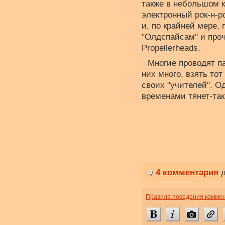
также в небольшом ко
электронный рок-н-р
и, по крайней мере,
"Олдспайсам" и проч
Propellerheads.
Многие проводят па
них много, взять тот
своих "учителей". О
временами тянет-так
4 комментария
д
Правила поведения комме