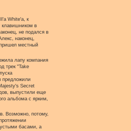
'а White'а, к
у клавишником в
наконец, не подался в
лекс, наконец,
 пришел местный
ожила лапу компания
д трек "Take
ыпуска
м предложили
jesty's Secret
ндов, выпустили еще
ого альбома с ярким,
в. Возможно, потому,
 протяжении
 густыми басами, а