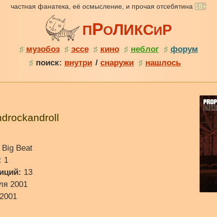
частная фанатека, её осмысление, и прочая отсебятина
18+
Р
Л
С
И
Р
К
П
О
И
♯
музобоз
♯
эссе
♯
кино
♯
неблог
♯
форум
♯
поиск:
внутри
/
снаружи
♯
нашлось
drockandroll
 Big Beat
:
1
иций:
13
ля 2001
2001