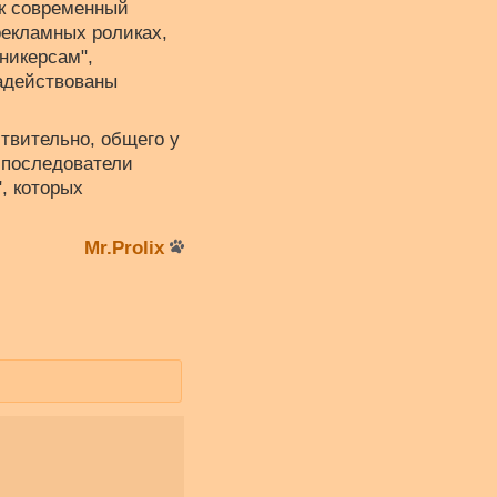
как современный
рекламных роликах,
никерсам",
задействованы
ствительно, общего у
е последователи
, которых
Mr.Prolix