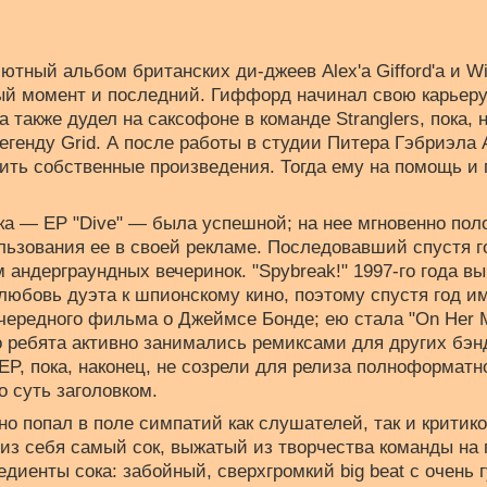
тный альбом британских ди-джеев Alex'а Gifford'а и Will
ый момент и последний. Гиффорд начинал свою карьер
 а также дудел на саксофоне в команде Stranglers, пока, 
генду Grid. А после работы в студии Питера Гэбриэла А
рить собственные произведения. Тогда ему на помощь и
ка — EP "Dive" — была успешной; на нее мгновенно пол
льзования ее в своей рекламе. Последовавший спустя го
ом андерграундных вечеринок. "Spybreak!" 1997-го года в
любовь дуэта к шпионскому кино, поэтому спустя год и
чередного фильма о Джеймсе Бонде; ею стала "On Her Ma
го ребята активно занимались ремиксами для других бэ
P, пока, наконец, не созрели для релиза полноформатн
 суть заголовком.
 попал в поле симпатий как слушателей, так и критико
 из себя самый сок, выжатый из творчества команды на
редиенты сока: забойный, сверхгромкий big beat с очень