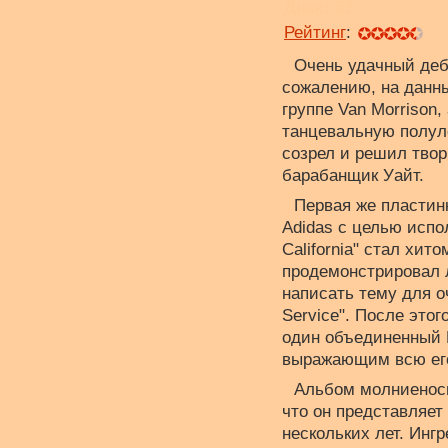
Диск:
62
Рейтинг
:
Очень удачный дебю
сожалению, на данн
группе Van Morrison,
танцевальную полуле
созрел и решил тво
барабанщик Уайт.
Первая же пластин
Adidas с целью испо
California" стал хит
продемонстрировал 
написать тему для о
Service". После это
один объединенный E
выражающим всю его
Альбом молниеносно
что он представляет
нескольких лет. Инг