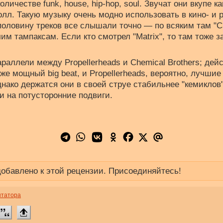
личестве funk, house, hip-hop, soul. Звучат они вкупе 
олл. Такую музыку очень модно использовать в кино- и 
 половину треков все слышали точно — по всяким там "С
им тампаксам. Если кто смотрел "Matrix", то там тоже 
раллели между Propellerheads и Chemical Brothers; дей
 же мощный big beat, и Propellerheads, вероятно, лучши
днако держатся они в своей струе стабильнее "кемиклов"
и на потусторонние подвиги.
обавлено к этой рецензии. Присоединяйтесь!
нтатора