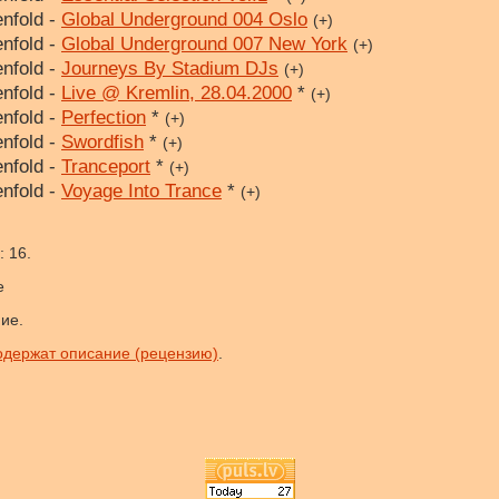
nfold -
Global Underground 004 Oslo
(+)
nfold -
Global Underground 007 New York
(+)
nfold -
Journeys By Stadium DJs
(+)
nfold -
Live @ Kremlin, 28.04.2000
*
(+)
nfold -
Perfection
*
(+)
nfold -
Swordfish
*
(+)
nfold -
Tranceport
*
(+)
nfold -
Voyage Into Trance
*
(+)
 16.
е
ние.
одержат описание (рецензию)
.