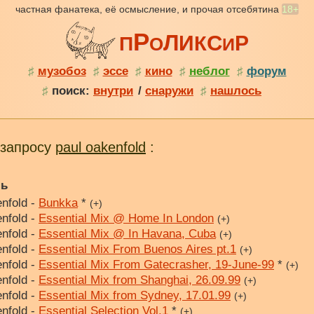
частная фанатека, её осмысление, и прочая отсебятина
18+
Р
Л
С
И
Р
К
П
О
И
♯
музобоз
♯
эссе
♯
кино
♯
неблог
♯
форум
♯
поиск:
внутри
/
снаружи
♯
нашлось
 запросу
paul oakenfold
:
ль
nfold -
Bunkka
*
(+)
nfold -
Essential Mix @ Home In London
(+)
nfold -
Essential Mix @ In Havana, Cuba
(+)
nfold -
Essential Mix From Buenos Aires pt.1
(+)
nfold -
Essential Mix From Gatecrasher, 19-June-99
*
(+)
nfold -
Essential Mix from Shanghai, 26.09.99
(+)
nfold -
Essential Mix from Sydney, 17.01.99
(+)
nfold -
Essential Selection Vol.1
*
(+)