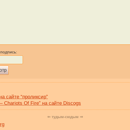
 подпись:
 на сайте “проликсир”
— Chariots Of Fire” на сайте Discogs
⇐ тудым-сюдым ⇒
rg