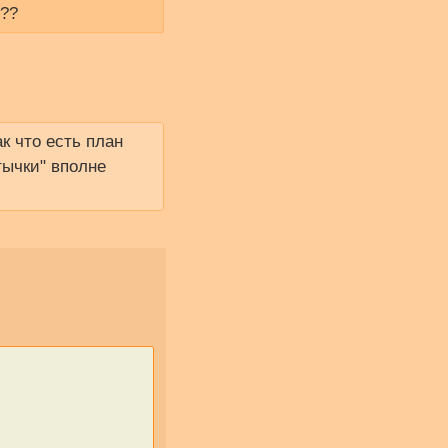
???
к что есть план
тычки" вполне