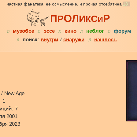
частная фанатека, её осмысление, и прочая отсебятина
18+
О
Р
Л
П
Р
И
С
К
И
♬
музобоз
♬
эссе
♬
кино
♬
неблог
♬
форум
♬
поиск:
внутри
/
снаружи
♬
нашлось
 / New Age
:
1
иций:
7
ля 2001
бря 2023