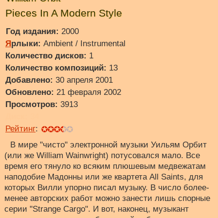
Pieces In A Modern Style
Год издания:
2000
Я
рлыки:
Ambient / Instrumental
Количество дисков:
1
Количество композиций:
13
Добавлено:
30 апреля 2001
Обновлено:
21 февраля 2002
Просмотров:
3913
Диск:
34
Рейтинг
:
В мире "чисто" электронной музыки Уильям Орбит
(или же William Wainwright) потусовался мало. Все
время его тянуло ко всяким плюшевым медвежатам
наподобие Мадонны или же квартета All Saints, для
которых Вилли упорно писал музыку. В число более-
менее авторских работ можно занести лишь спорные
серии "Strange Cargo". И вот, наконец, музыкант