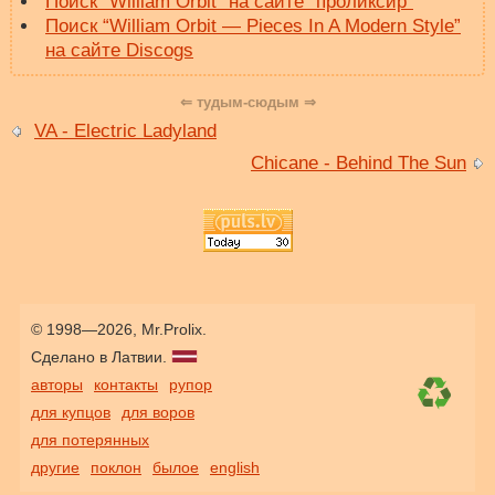
Поиск “William Orbit” на сайте “проликсир”
Поиск “William Orbit — Pieces In A Modern Style”
на сайте Discogs
⇐ тудым-сюдым ⇒
VA - Electric Ladyland
Chicane - Behind The Sun
© 1998—2026, Mr.Prolix.
Сделано в Латвии.
авторы
контакты
рупор
для купцов
для воров
для потерянных
другие
поклон
былое
english