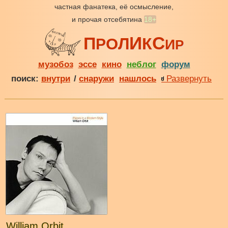
частная фанатека, её осмысление,
и прочая отсебятина
18+
И
С
П
Л
К
О
Р
И
Р
музобоз
эссе
кино
неблог
форум
поиск:
внутри
/
снаружи
нашлось
Развернуть
William Orbit