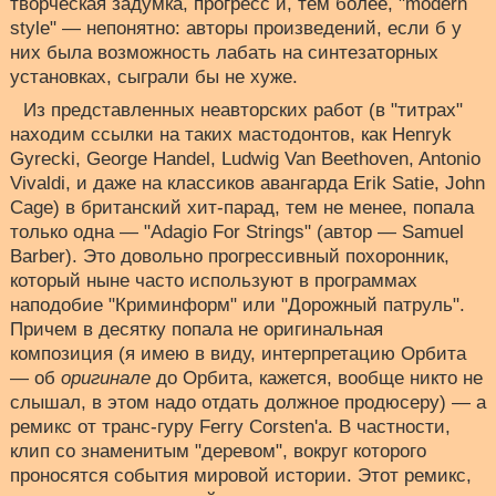
творческая задумка, прогресс и, тем более, "modern
style" — непонятно: авторы произведений, если б у
них была возможность лабать на синтезаторных
установках, сыграли бы не хуже.
Из представленных неавторских работ (в "титрах"
находим ссылки на таких мастодонтов, как Henryk
Gуrecki, George Handel, Ludwig Van Beethoven, Antonio
Vivaldi, и даже на классиков авангарда Erik Satie, John
Cage) в британский хит-парад, тем не менее, попала
только одна — "Adagio For Strings" (автор — Samuel
Barber). Это довольно прогрессивный похоронник,
который ныне часто используют в программах
наподобие "Криминформ" или "Дорожный патруль".
Причем в десятку попала не оригинальная
композиция (я имею в виду, интерпретацию Орбита
— об
оригинале
до Орбита, кажется, вообще никто не
слышал, в этом надо отдать должное продюсеру) — а
ремикс от транс-гуру Ferry Corsten'а. В частности,
клип со знаменитым "деревом", вокруг которого
проносятся события мировой истории. Этот ремикс,