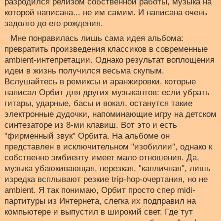
разродился релизом собственной работы, музыка на
которой написана... не им самим. И написана очень
задолго до его рождения.
Мне понравилась лишь сама идея альбома:
превратить произведения классиков в современные
ambient-интепретации. Однако результат воплощения
идеи в жизнь получился весьма скупым.
Вслушайтесь в ремиксы и аранжировки, которые
написал Орбит для других музыкантов: если убрать
гитары, ударные, басы и вокал, останутся такие
электронные дудочки, напоминающие игру на детском
синтезаторе из 8-ми клавиш. Вот это и есть
"фирменный звук" Орбита. На альбоме он
представлен в исключительном "изобилии", однако к
собственно эмбиенту имеет мало отношения. Да,
музыка убаюкивающая, нерезкая, "капличная", лишь
изредка всплывают резкие trip-hop-очертания, но не
ambient. Я так понимаю, Орбит просто спер midi-
партитуры из Интернета, слегка их подправил на
компьютере и выпустил в широкий свет. Где тут