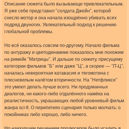
Описание сюжета было вызывающе привлекательным.
Я уже себе представил "солдата Джейн", которой
снесло мотор и она начала изощрённо убивать всех
подряд двуногих. Увлекательный подход к решению
глобальной проблемы.
Но всё оказалось совсем по-другому. Начало фильма
по антуражу и цветодинамике показалось мне похожим
на римейк "Матрицы". И дальше по сюжету, присущему
категории фильмов "Б" или даже "Ц",
а скорее — "П-Ц"
,
началась невероятная катавасия и тягомотина с
плесневелым налётом вторичности. На "Нетфликсе"
это умеют делать лучше всего. Ни продуманных
диалогов, ни какого-либо отдалённого намёка на
реалистичность, украшающих любой уровневый фильм
жанра sci-fi. О перипетиях сценария только молчать: о
покойниках либо хорошо, либо ничего.
Но наихудшим решением продюсеров было усадить в