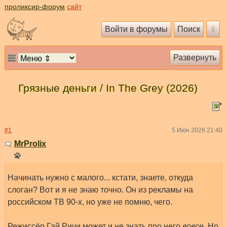
проликсир-форум
сайт
Грязные деньги / In The Grey (2026)
#1
5 Июн 2026 21:40
MrProlix
Начинать нужно с малого... кстати, знаете, откуда
слоган? Вот и я не знаю точно. Он из рекламы на
российском ТВ 90-х, но уже не помню, чего.
Режиссёр Гай Ричи может и не знать про него
вовсе
. Но