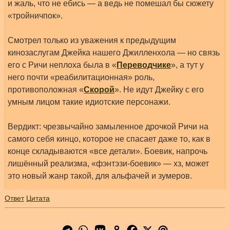
и жаль, что не ебись — а ведь не помешал бы сюжету
«тройничпок».
Смотрел только из уважения к предыдущим
кинозаслугам Джейка нашего Джилленхола — но связь
его с Ричи неплоха была в «
Переводчике
», а тут у
него почти «реабилитационная» роль,
противоположная «
Скорой
». Не идут Джейку с его
умным лицом такие идиотские персонажи.
Вердикт: чрезвычайно замыленное дрочкой Ричи на
самого себя кинцо, которое не спасает даже то, как в
конце складываются «все детали». Боевик, напрочь
лишённый реализма, «фэнтэзи-боевик» — хз, может
это новый жанр такой, для альфачей и зумеров.
Ответ
Цитата