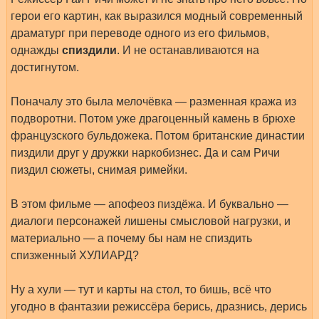
герои его картин, как выразился модный современный
драматург при переводе одного из его фильмов,
однажды
спиздили
. И не останавливаются на
достигнутом.
Поначалу это была мелочёвка — разменная кража из
подворотни. Потом уже драгоценный камень в брюхе
французского бульдожека. Потом британские династии
пиздили друг у дружки наркобизнес. Да и сам Ричи
пиздил сюжеты, снимая римейки.
В этом фильме — апофеоз пиздёжа. И буквально —
диалоги персонажей лишены смысловой нагрузки, и
материально — а почему бы нам не спиздить
спизженный ХУЛИАРД?
Ну а хули — тут и карты на стол, то бишь, всё что
угодно в фантазии режиссёра берись, дразнись, дерись