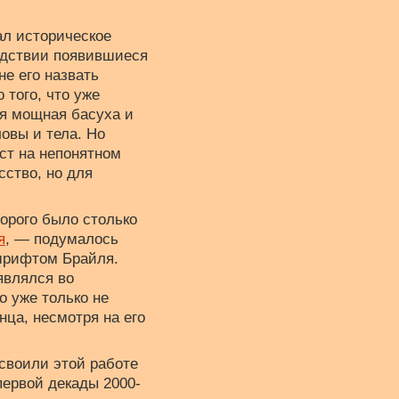
ал историческое
ледствии появившиеся
не его назвать
 того, что уже
ся мощная басуха и
овы и тела. Но
ст на непонятном
сство, но для
торого было столько
я
, — подумалось
 шрифтом Брайля.
являлся во
о уже только не
нца, несмотря на его
своили этой работе
первой декады 2000-