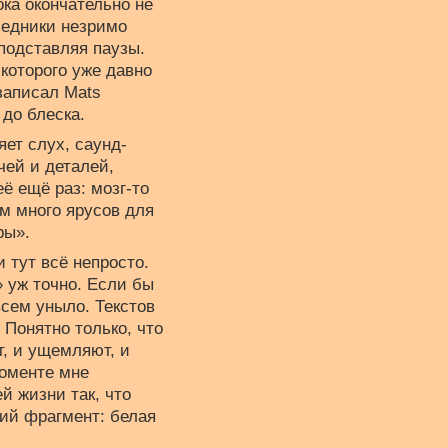
ока окончательно не
еседники незримо
 подставляя паузы.
которого уже давно
 записал Mats
до блеска.
ет слух, саунд-
чей и деталей,
ё ещё раз: мозг-то
ом много ярусов для
ры».
 тут всё непросто.
» уж точно. Если бы
всем уныло. Текстов
 Понятно только, что
т, и ущемляют, и
моменте мне
й жизни так, что
кий фрагмент: белая