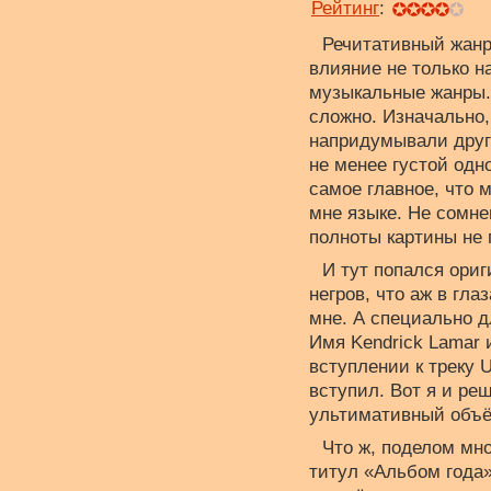
Рейтинг
:
Речитативный жанр
влияние не только н
музыкальные жанры. 
сложно. Изначально,
напридумывали друг
не менее густой одн
самое главное, что 
мне языке. Не сомне
полноты картины не
И тут попался ориг
негров, что аж в гл
мне. А специально д
Имя Kendrick Lamar 
вступлении к треку U
вступил. Вот я и ре
ультимативный объё
Что ж, поделом мн
титул «Альбом года»