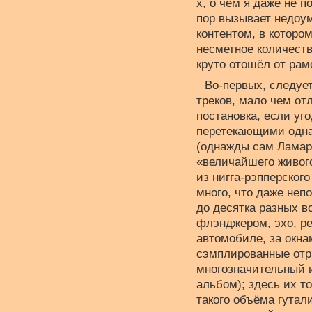
х, о чём я даже не п
пор вызывает недоум
контентом, в которо
несметное количест
круто отошёл от рам
Во-первых, следуе
треков, мало чем от
постановка, если уг
перетекающими одна 
(однажды сам Ламар 
«величайшего живого
из нигга-рэпперског
много, что даже неп
до десятка разных 
флэнджером, эхо, ре
автомобиле, за окна
сэмплированные отр
многозначительный 
альбом); здесь их т
такого объёма гутал