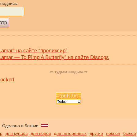
 подпись:
Lamar” на сайте “проликсир”
Lamar — To Pimp A Butterfly” на сайте Discogs
⇐ тудым-сюдым ⇒
dlocked
. Сделано в Латвии.
ор
для купцов
для воров
для потерянных
другие
поклон
былое