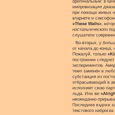
оригинальный: в кач
импровизации джаза
при помощи живых и
кларнете и саксофон
«These Walls»
, кото
ностальгического по
слушатели современн
Во-вторых, у боль
от начала до конца, 
Пожалуй, только
«Ki
построении следуют 
экспериментов. Амо
темп заменён в любо
субстанция из посто
отбрасывающий в ав
исполняет свою парт
льда. Или же
«Alrig
неожиданно прерывае
Последние вздохи з
текстового наброска 