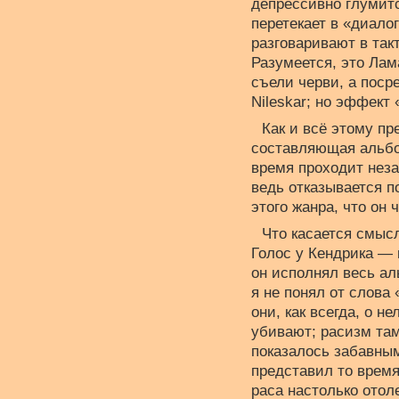
депрессивно глумитс
перетекает в «диало
разговаривают в так
Разумеется, это Ла
съели черви, а поср
Nileskar; но эффект
Как и всё этому п
составляющая альбом
время проходит неза
ведь отказывается п
этого жанра, что он 
Что касается смыс
Голос у Кендрика — к
он исполнял весь ал
я не понял от слова
они, как всегда, о н
убивают; расизм там
показалось забавным,
представил то время
раса настолько отоле