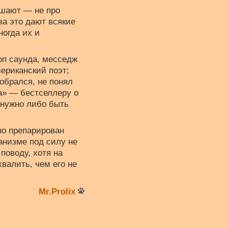
ушают — не про
за это дают всякие
огда их и
оп саунда, месседж
мериканский поэт;
собрался, не понял
ка» — бестселлеру о
 нужно либо быть
но препарирован
анизме под силу не
поводу, хотя на
валить, чем его не
Mr.Prolix