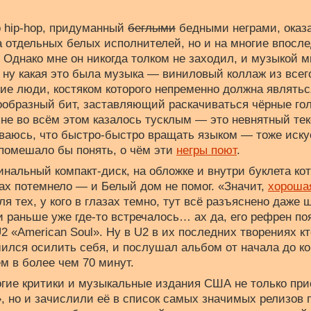
 hip-hop, придуманный
беглыми
бедными неграми, оказ
а отдельных белых исполнителей, но и на многие впос
Однако мне он никогда толком не заходил, и музыкой м
 ну какая это была музыка — виниловый коллаж из всего
ие люди, костяком которого непременно должна являть
ообразный бит, заставляющий раскачиваться чёрные гол
мне во всём этом казалось тусклым — это невнятный тек
ваюсь, что быстро-быстро вращать языком — тоже иску
 помешало бы понять, о чём эти
негры поют
.
инальный компакт-диск, на обложке и внутри буклета ко
азах потемнело — и Белый дом не помог. «Значит,
хороша
ля тех, у кого в глазах темно, тут всё разъяснено даже
и раньше уже где-то встречалось… ах да, его рефрен по
2 «American Soul». Ну в U2 в их последних творениях кт
шился осилить себя, и послушал альбом от начала до ко
м в более чем 70 минут.
огие критики и музыкальные издания США не только при
, но и зачислили её в список самых значимых релизов 