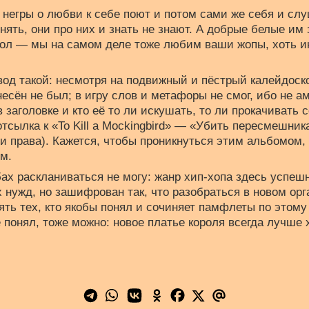
: негры о любви к себе поют и потом сами же себя и сл
нять, они про них и знать не знают. А добрые белые им 
мол — мы на самом деле тоже любим ваши жопы, хоть ин
од такой: несмотря на подвижный и пёстрый калейдоск
есён не был; в игру слов и метафоры не смог, ибо не а
 заголовке и кто её то ли искушать, то ли прокачивать 
 отсылка к «To Kill a Mockingbird» — «Убить пересмешни
ои права). Кажется, чтобы проникнуться этим альбомом,
им.
ах раскланиваться не могу: жанр хип-хопа здесь успеш
нужд, но зашифрован так, что разобраться в новом орг
ять тех, кто якобы понял и сочиняет памфлеты по этому 
 понял, тоже можно: новое платье короля всегда лучше х