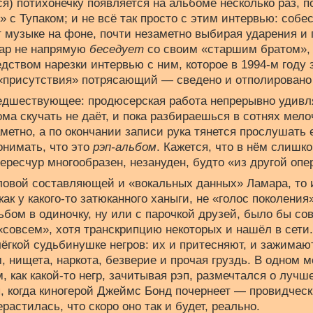
я) потихонечку появляется на альбоме несколько раз, п
г» с Тупаком; и не всё так просто с этим интервью: соб
т музыке на фоне, почти незаметно выбирая ударения и
мар не напрямую
беседует
со своим «старшим братом», 
едством нарезки интервью с ним, которое в 1994-м году
 «присутствия» потрясающий — сведено и отполировано 
редшествующее: продюсерская работа непрерывно удивля
а скучать не даёт, и пока разбираешься в сотнях мело
метно, а по окончании записи рука тянется прослушать е
онимать, что это
рэп-альбом
. Кажется, что в нём слишк
чересчур многообразен, незануден, будто «из другой опе
ловой составляющей и «вокальных данных» Ламара, то и
ак у какого-то затюканного ханыги, не «голос поколения
ьбом в одиночку, ну или с парочкой друзей, было бы со
 «совсем», хотя транскрипцию некоторых и нашёл в сети.
елёгкой судьбинушке негров: их и притесняют, и зажимаю
, нищета, наркота, безверие и прочая груздь. В одном 
 как какой-то негр, зачитывая рэп, размечтался о лучше
, когда киногерой Джеймс Бонд почернеет — провидчес
растилась, что скоро оно так и будет, реально.