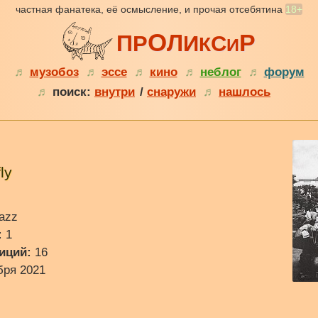
частная фанатека, её осмысление, и прочая отсебятина
18+
О
Р
Л
П
Р
И
С
К
И
♬
музобоз
♬
эссе
♬
кино
♬
неблог
♬
форум
♬
поиск:
внутри
/
снаружи
♬
нашлось
ly
Jazz
:
1
иций:
16
бря 2021