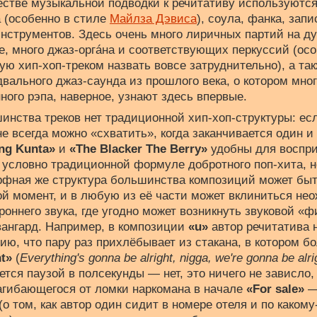
естве музыкальной подводки к речитативу используютс
 (особенно в стиле
Майлза Дэвиса
), соула, фанка, зап
нструментов. Здесь очень много лиричных партий на д
е, много джаз-оргáна и соответствующих перкуссий (ос
рую хип-хоп-треком назвать вовсе затруднительно), а та
двального джаз-саунда из прошлого века, о котором мн
ого рэпа, наверное, узнают здесь впервые.
шинства треков нет традиционной хип-хоп-структуры: е
не всегда можно «схватить», когда заканчивается один и
ng Kunta»
и
«The Blacker The Berry»
удобны для восприя
условно традиционной формуле добротного поп-хита, но
рфная же структура большинства композиций может быт
й момент, и в любую из её части может вклиниться не
роннего звука, где угодно может возникнуть звуковой «ф
ангард. Например, в композиции
«u»
автор речитатива 
ию, что пару раз прихлёбывает из стакана, в котором б
ht»
(
Everything's gonna be alright, nigga, we're gonna be alri
тся паузой в полсекунды — нет, это ничего не зависло, 
агибающегося от ломки наркомана в начале
«For sale»
— 
(о том, как автор один сидит в номере отеля и по какому