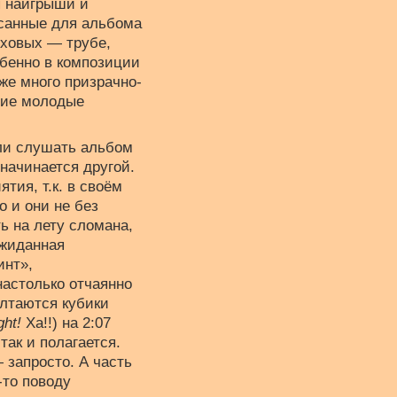
я наигрыши и
исанные для альбома
уховых — трубе,
обенно в композиции
кже много призрачно-
огие молодые
сли слушать альбом
 начинается другой.
тия, т.к. в своём
 и они не без
ь на лету сломана,
ожиданная
инт»,
настолько отчаянно
олтаются кубики
ght!
Ха!!) на 2:07
так и полагается.
запросто. А часть
-то поводу