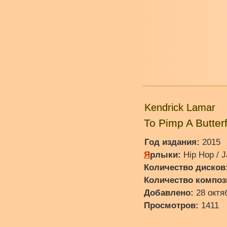
Kendrick Lamar
To Pimp A Butterf
Год издания:
2015
Я
рлыки:
Hip Hop / 
Количество дисков
Количество композ
Добавлено:
28 октя
Просмотров:
1411
Диск:
Audio CD