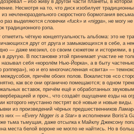
одозревал – ибо живу в другой части планеты, в которой
ение. Несмотря на то, что диск изобилует традиционн
м из нечленораздельного скоростного бормотания весьм
во раз выделяются словечки
«fuck»
и
«nigga»
, не могу не
ок традиционного рэпа.
т отметить чёткую концептуальность альбома: это не т
личающихся друг от друга и замыкающихся в себе, а не
одно — даже мюзикл, со своим сюжетом и историями, в 
в другую. В постановке этой принимает участие не тол
называл себя «королём Нью-Йорка», а в быту частенько
 рэппера»), но и его многочисленная «свита» — темнок
о междусобоя, причём обоих полов. Вокалистов «со стор
онятно, как все они органично помещаются; в одном тре
вокальных вставок, причём ещё и обработанных звуков
верберацией и проч., что создаёт ощущение езды на ог
ми которого неустанно пестрят всё новые и новые виды
ывки из произведений чёрных предшественников Ламар
из них —
«Every Nigger is a Star»
в исполнении Boris'а Ga
оже тьма тьмущая, даже отсылка к Майклу Джексону поп
ина места белой вороне не могло не найтись. Но в боль