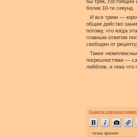
бы трек, состоящий 
более 10-ти секунд.
И все треки — кор
общее действо заним
потому, что когда э
главным ответом пос
свободен от рецепту
Такие «комплексны
погрешностями — са
лейблов, и пока что 
Правила поведения комме
· точка зрения: