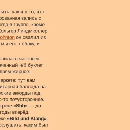
ть, как и в то, что
рованная запись с
гда в группе, кроме
 Хольгер Линдмюллер
ohnton
он свалил из
мы его, собаку, и
ранилась частным
аченный ч/б буклет
прям жирное.
аркете: тут вам
гитарная баллада на
вские аккорды под
о-то по
ту
стороннее.
 треке
«Shh»
— до
годы вперёд.
еке
«Bild und Klang»
,
ослушать, каким был