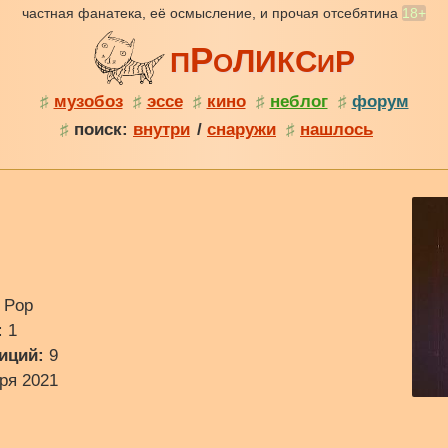
частная фанатека, её осмысление, и прочая отсебятина
18+
Р
Л
С
И
Р
К
П
О
И
♯
музобоз
♯
эссе
♯
кино
♯
неблог
♯
форум
♯
поиск:
внутри
/
снаружи
♯
нашлось
/ Pop
:
1
иций:
9
ря 2021