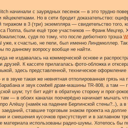
litch начинали с заурядных песенок — в это трудно повери
и яйцеклетками. Но в сети бродит доказательство: оциф
 тиражом в 3 (три) экземпляра — свидетельство того, ко
уса Поппа, были ещё трое участников — Франк Мецгер,
окалистом, судя по тому, что после дебютного трэша
W
l уже, к счастью, не пели, был именно Линдмюллер. Так 
ы по данному вопросу вообще не найти.
огда не издавалась на коммерческой основе и распрост
и друзей. К кассете прилагалась фото-обложка и отксер
зыкой, здесь представленной, техническое оформление 
 и в звуке такая же невнятная отполированная грязь на п
арабана и звук cowbell драм-машины TR-808, а там — 
дской шум; тут бит идёт в обратную сторону и прог-роко
а там — в обоих каналах поочерёдно начинает мычать чт
про Алёшу (намёк на падение Берлинской стены?..), а в
 заеданий, ставшие торговым знаком проекта на долгие 
ки и смешения кусочков присутствует и в заглавном тр
тве материала использованы радио-шумы. Хотелось бы п