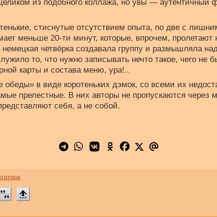
целиком из подобного коллажа, но увы — аутентичный 
отенькие, стиснутые отсутствием опыта, по две с лишн
ает меньше 20-ти минут, которые, впрочем, пролетают 
та немецкая четвёрка создавала группу и размышляла на
лужило то, что нужно записывать нечто такое, чего не б
рной карты и состава меню, ура!..
е обеды» в виде коротеньких дэмок, со всеми их недост
мые прелестные. В них авторы не пропускаются через 
представляют себя, а не собой.
нтатора