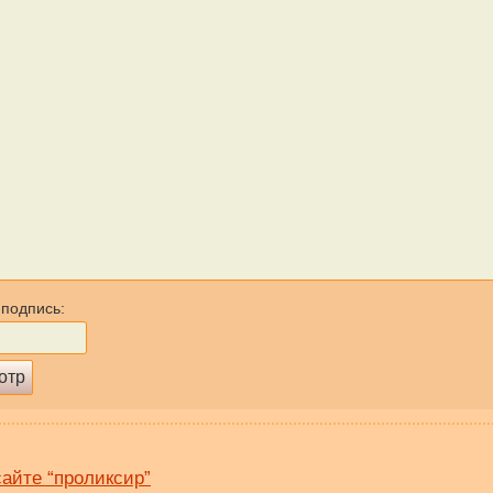
 подпись:
сайте “проликсир”