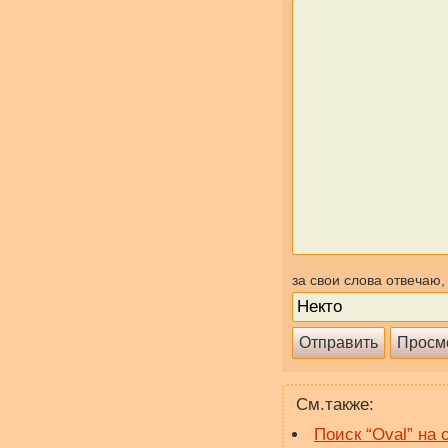
за свои слова отвечаю,
См.также:
Поиск “Oval” на 