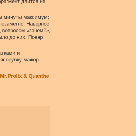
фрагмент длится не
им минуты максимум;
незаметно. Наверное
д вопросом «зачем?»,
ыло до них. Повар
атками и
мясорубку мажор-
Mr.Prolix & Quanthe