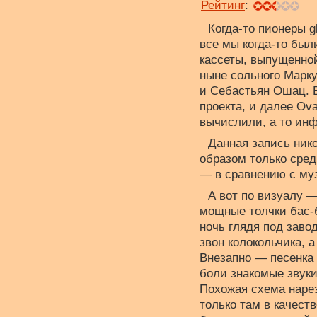
Рейтинг
:
Когда-то пионеры g
все мы когда-то был
кассеты, выпущенной
ныне сольного Марк
и Себастьян Ошац. В
проекта, и далее Ova
вычислили, а то инф
Данная запись ник
образом только сред
— в сравнению с му
А вот по визуалу —
мощные толчки бас-б
ночь глядя под заво
звон колокольчика, 
Внезапно — песенка 
боли знакомые звуки
Похожая схема нарез
только там в качес