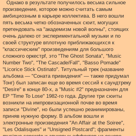
Однако в результате получилось весьма сильное
произведение, которое можно считать самым
амбициозным в карьере коллектива. В него вошли
пять весьма четко обозначенных сюит, могущих
претендовать на "академизм новой волны", стоящих
очень далеко от экспериментальной музыки и по
своей структуре вплотную приближающихся к
"классическим" произведениям для большого
сложного оркестрf, это "The Ghost Sonata", "Music
Number Two", "The Cascade/Fall", "Basso Pomade"
"Licorice Stick Ostinato". Титульный трек (название
альбома — "Соната привидения" — также придумал
Тонг) был записан еще во время сессий к саундтреку
"Desire" в конце 80-х, а "Music #2" предназначен для
EP "Time To Lose" 1982-го года. Другие три сюиты
возникли на импровизационной почве во время
записи "Divine", но были успешно реанимированы,
приняв нужную форму. В альбом вошли и
электронные произведения "An Affair at the Soiree",
"Les Odalisques" и "Unsigned Postcard"; фрагменты