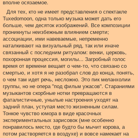
вполне осязаемое.
Для тех, кто не имеет представления о спектакле
Tuxedomoon, одна только музыка может дать его
больше, чем десяток изображений. Все композиции
проникнуты неизбежным влиянием смерти;
ассоциации, ими навеваемые, непременно
наталкивают на визуальный ряд, так или иначе
связанный с последним ритуалом: венки, церковь,
похоронная процессия, могилы... Загробный голос
время от времени вещает о чем-то, что связано со
смертью, и хотя я не разобрал слов до конца, понять,
о чем там идет речь, несложно. Это пик меланхолии
группы, но не опера "под фильм ужасов". Стараниями
музыкантов скорбные нотки превращаются в
фаталистичные, унылые настроения уходят на
задний план, уступая место жизненным силам.
Тонкое чувство юмора в виде красочных
экспериментальных зарисовок (мне особенно
понравилось место, где будто бы мычит корова, а
потом растворяется в воздухе) и вовсе намекает на