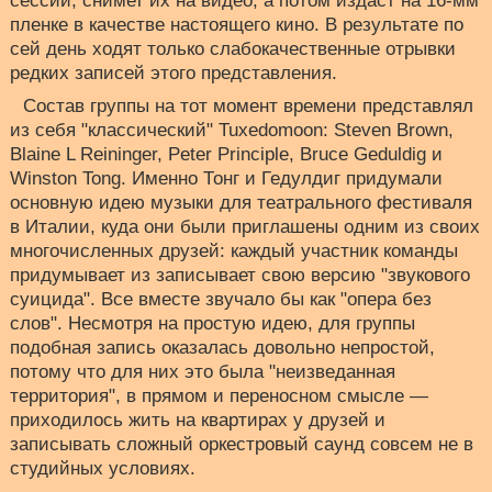
сессий, снимет их на видео, а потом издаст на 16-мм
пленке в качестве настоящего кино. В результате по
сей день ходят только слабокачественные отрывки
редких записей этого представления.
Состав группы на тот момент времени представлял
из себя "классический" Tuxedomoon: Steven Brown,
Blaine L Reininger, Peter Principle, Bruce Geduldig и
Winston Tong. Именно Тонг и Гедулдиг придумали
основную идею музыки для театрального фестиваля
в Италии, куда они были приглашены одним из своих
многочисленных друзей: каждый участник команды
придумывает из записывает свою версию "звукового
суицида". Все вместе звучало бы как "опера без
слов". Несмотря на простую идею, для группы
подобная запись оказалась довольно непростой,
потому что для них это была "неизведанная
территория", в прямом и переносном смысле —
приходилось жить на квартирах у друзей и
записывать сложный оркестровый саунд совсем не в
студийных условиях.