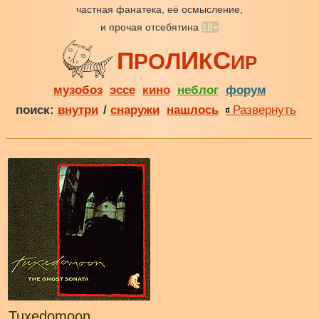
частная фанатека, её осмысление,
и прочая отсебятина
18+
И
С
П
Л
К
О
Р
И
Р
музобоз
эссе
кино
неблог
форум
поиск:
внутри
/
снаружи
нашлось
Развернуть
Tuxedomoon