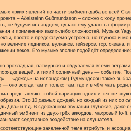
амых ярких явлений по части эмбиент-даба во всей Ска
проекта – Aðalsteinn Guðmundsson – сложно с ходу проче
ть, не будучи исландцем; однако ему удалось сформир
ния и применения каких-либо сложностей. Музыка Yagya
екты, просто и предсказуемо устроена, но глубока и мо
о величие ледников, вулканов, гейзеров, гор, океана, и
жении веков. Его музыке вполне подойдёт определение:
но прохладная, пасмурная и обдуваемая всеми ветрами 
порядке вещей, а тихий солнечный день — событие. По
ng» — «дождь» на исландском) Гудмундссон также выбра
 — оно всегда там и только там, где и в чём мать родил
ома представляют собой вариации одних и тех же звуков
ообразия. Это 10
разных
дождей, но каждый из них со
с
ь Два» и т.д. В сдержанном звучании глубокие, даже с
дичный эмбиент из двух-трёх аккордов, махровый lo-fi,
казывают седативное воздействие на слушателя.
соответствующие заявленной теме атрибуты и ассоциа