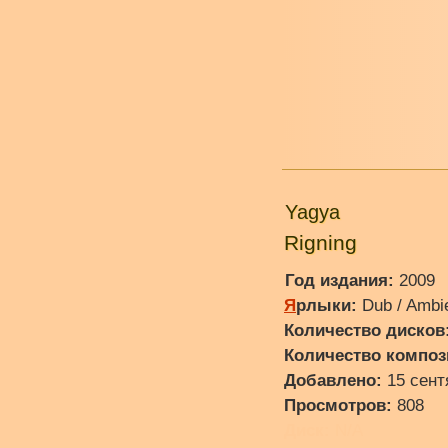
Yagya
Rigning
Год издания:
2009
Я
рлыки:
Dub / Ambi
Количество дисков
Количество композ
Добавлено:
15 сент
Просмотров:
808
Диск:
N/A