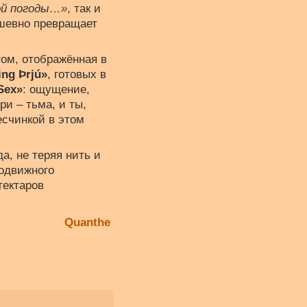
ой погоды…»
, так и
ушевно превращает
ом, отображённая в
ing Þrjú»
, готовых в
Sex»
: ощущение,
ри – тьма, и ты,
есчинкой в этом
а, не теряя нить и
подвижного
гектаров
Quanthe