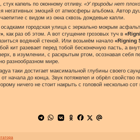
, стук капель по оконному отливу.
«У природы нет плох
ния негативных эмоций от атмосферы альбома. Автор д
 чаепитие с видом из окна сквозь дождевые капли.
 осадками городская улица с зеркально мокрым асфальт
r»
, как раз об этом. А вот сгущение грозовых туч в
«Rign
азиться водяной стеной. Или возьмём начало
«Rigning 
бой кит разевает перед тобой бесконечную пасть, а внут
ерх, в изумлении, с раскрытым ртом, осознавая себя п
но разнообразном мире.
gya таки достигает максимальной глубины своего саунд
 от начала до конца. Звук потяжелел и обрёл свойство 
орому ничего не стоит накрыть с головой несколько сот 
нтатора