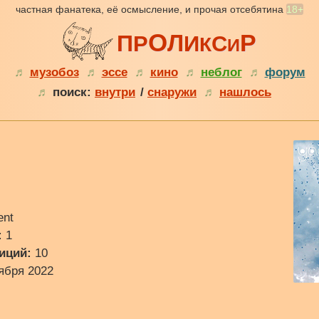
частная фанатека, её осмысление, и прочая отсебятина
18+
О
Р
Л
П
Р
И
С
К
И
♬
музобоз
♬
эссе
♬
кино
♬
неблог
♬
форум
♬
поиск:
внутри
/
снаружи
♬
нашлось
ent
:
1
иций:
10
ября 2022