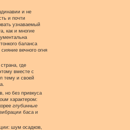
ндинавии и не
сть и почти
овать узнаваемый
, как и многие
нументальна
 тонкого баланса
 сияние вечного огня
страна, где
этому вместе с
л тему и своей
а.
, но без привкуса
воим
характером:
корее
глубинные
 вибрации баса и
ции: шум осадков,