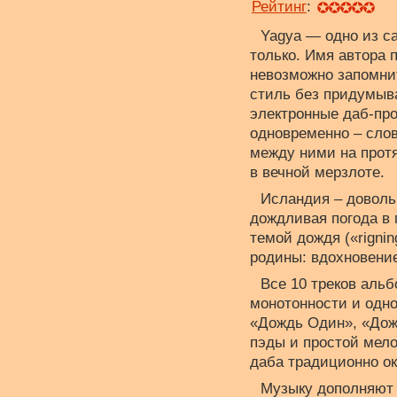
Рейтинг
:
Yagya — одно из с
только. Имя автора 
невозможно запомни
стиль без придумыва
электронные даб-про
одновременно – словн
между ними на протя
в вечной мерзлоте.
Исландия – доволь
дождливая погода в 
темой дождя («rigni
родины: вдохновение
Все 10 треков альб
монотонности и одн
«Дождь Один», «Дожд
пэды и простой мело
даба традиционно о
Музыку дополняют 