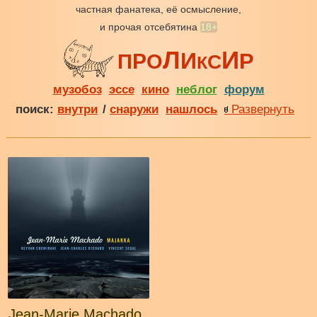
частная фанатека, её осмысление,
и прочая отсебятина
18+
Л
И
И
Р
Р
П
О
С
К
музобоз
эссе
кино
неблог
форум
поиск:
внутри
/
снаружи
нашлось
Развернуть
Jean-Marie Machado