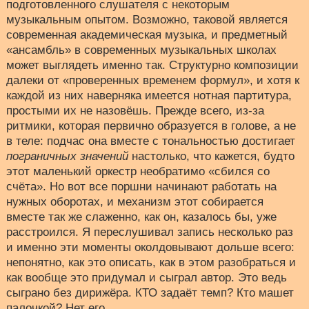
подготовленного слушателя с некоторым
музыкальным опытом. Возможно, таковой является
современная академическая музыка, и предметный
«ансамбль» в современных музыкальных школах
может выглядеть именно так. Структурно композиции
далеки от «проверенных временем формул», и хотя к
каждой из них наверняка имеется нотная партитура,
простыми их не назовёшь. Прежде всего, из-за
ритмики, которая первично образуется в голове, а не
в теле: подчас она вместе с тональностью достигает
пограничных значений
настолько, что кажется, будто
этот маленький оркестр необратимо «сбился со
счёта». Но вот все поршни начинают работать на
нужных оборотах, и механизм этот собирается
вместе так же слаженно, как он, казалось бы, уже
расстроился. Я переслушивал запись несколько раз
и именно эти моменты околдовывают дольше всего:
непонятно, как это описать, как в этом разобраться и
как вообще это придумал и сыграл автор. Это ведь
сыграно без дирижёра. КТО задаёт темп? Кто машет
палочкой? Нет его.