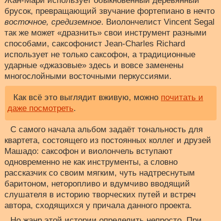
Жан-Мари использует обыкновенный деревянный
брусок, превращающий звучание фортепиано в нечто
восточное, средиземное
. Виолончелист Vincent Segal
так же может «дразнить» свои инструмент разными
способами, саксофонист Jean-Charles Richard
использует не только саксофон, а традиционные
ударные «джазовые» здесь и вовсе заменены
многослойными восточными перкуссиями.
Как всё это выглядит вживую, можно
почитать и
даже посмотреть
.
С самого начала альбом задаёт тональность для
квартета, состоящего из постоянных коллег и друзей
Машадо: саксофон и виолончель вступают
одновременно не как инструменты, а словно
рассказчик со своим мягким, чуть надтреснутым
баритоном, неторопливо и вдумчиво вводящий
слушателя в историю творческих путей и встреч
автора, сходящихся у причала данного проекта.
Но жанр этой истории определить непросто. При