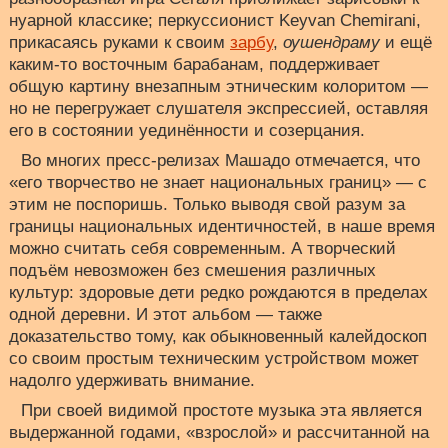
нуарной классике; перкуссионист Keyvan Chemirani,
прикасаясь руками к своим
зарбу
,
оушендраму
и ещё
каким-то восточным барабанам, поддерживает
общую картину внезапным этническим колоритом —
но не перегружает слушателя экспрессией, оставляя
его в состоянии уединённости и созерцания.
Во многих пресс-релизах Машадо отмечается, что
«его творчество не знает национальных границ» — с
этим не поспоришь. Только выводя свой разум за
границы национальных идентичностей, в наше время
можно считать себя современным. А творческий
подъём невозможен без смешения различных
культур: здоровые дети редко рождаются в пределах
одной деревни. И этот альбом — также
доказательство тому, как обыкновенный калейдоскоп
со своим простым техническим устройством может
надолго удерживать внимание.
При своей видимой простоте музыка эта является
выдержанной годами, «взрослой» и рассчитанной на