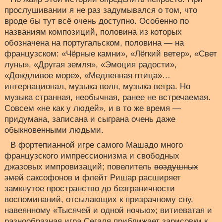
прослушивании я не раз задумывался о том, что
вроде бы тут всё очень доступно. Особенно по
названиям композиций, половина из которых
обозначена на португальском, половина — на
французском: «Чёрные камни», «Лёгкий ветер», «Свет
луны», «Другая земля», «Эмоция радости»,
«Дождливое море», «Медленная птица»…
интернационал, музыка волн, музыка ветра. Но
музыка странная, необычная, ранее не встречаемая.
Совсем «не как у людей», и в то же время —
придумана, записана и сыграна очень даже
обыкновенными людьми.
В фортепианной игре самого Машадо много
французского импрессионизма и свободных
джазовых импровизаций; повелитель
воздушных
змей
саксофонов и флейт Ришар расширяет
замкнутое пространство до безграничности
воспоминаний, отсылающих к призрачному сну,
навеянному «Тысячей и одной ночью»; витиеватая и
разнообразная игра Сегаля приближает зарисовки к