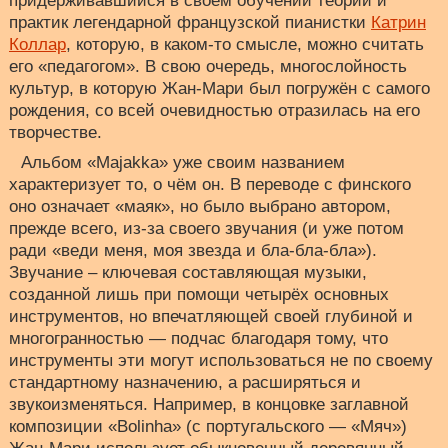
придерживавшийся в своём обучении теорий и
практик легендарной французской пианистки
Катрин
Коллар
, которую, в каком-то смысле, можно считать
его «педагогом». В свою очередь, многослойность
культур, в которую Жан-Мари был погружён с самого
рождения, со всей очевидностью отразилась на его
творчестве.
Альбом «Majakka» уже своим названием
характеризует то, о чём он. В переводе с финского
оно означает «маяк», но было выбрано автором,
прежде всего, из-за своего звучания (и уже потом
ради «веди меня, моя звезда и бла-бла-бла»).
Звучание – ключевая составляющая музыки,
созданной лишь при помощи четырёх основных
инструментов, но впечатляющей своей глубиной и
многогранностью — подчас благодаря тому, что
инструменты эти могут использоваться не по своему
стандартному назначению, а расширяться и
звукоизменяться. Например, в концовке заглавной
композиции «Bolinha» (с португальского — «Мяч»)