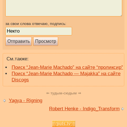
за свои слова отвечаю, подпись:
См.также:
Поиск “Jean-Marie Machado” на сайте “проликсир”
Поиск “Jean-Marie Machado — Majakka” на сайте
Discogs
⇐ тудым-сюдым ⇒
Yagya - Rigning
Robert Henke - Indigo_Transform