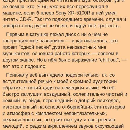
когда, прислал один из читателей муз. обзоров, уж и
не помню, кто. Я бы уже их все переслушал в
машине, если б плеер Sony XR-5100R в ней умел
читать CD-R. Так что подходящего времени, случая и
аппарата под рукой не было, и вдруг всё срослось.
Первым в катушке лежал диск с ни о чём не
говорящим мне названием — и как оказалось, это
проект "одной песни" дуэта неизвестных мне
музыкантов, основная работа которых — совсем в
другом жанре. Но в нём было выражение "chill out", —
вот это и подошло.
Поначалу всё выглядело подозрительно, т.к. со
вступительной речью к моей скромной аудитории
обратился некий дядя на немецком языке. Но её
быстро заглушил воздушный, ослепительно чистый и
нежный ну-эйдж, перешедший в добрый психодел,
изготовленный на основе отборнейших синтезаторов
и атмосфер с комплектом непритязательных,
незамысловатых, но приятных уху и настроению
мелодий, с редким вкраплением звуков окружающей