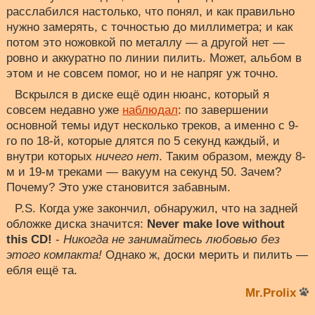
расслабился настолько, что понял, и как правильно
нужно замерять, с точностью до миллиметра; и как
потом это ножовкой по металлу — а другой нет —
ровно и аккуратно по линии пилить. Может, альбом в
этом и не совсем помог, но и не напряг уж точно.
Вскрылся в диске ещё один нюанс, который я
совсем недавно уже
наблюдал
: по завершении
основной темы идут несколько треков, а именно с 9-
го по 18-й, которые длятся по 5 секунд каждый, и
внутри которых
ничего нет
. Таким образом, между 8-
м и 19-м треками — вакуум на секунд 50. Зачем?
Почему? Это уже становится забавным.
P.S. Когда уже закончил, обнаружил, что на задней
обложке диска значится:
Never make love without
this CD!
-
Никогда не занимайтесь любовью без
этого компакта!
Однако ж, доски мерить и пилить —
ебля ещё та.
Mr.Prolix