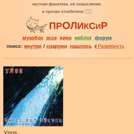
частная фанатека, её осмысление,
и прочая отсебятина
18+
О
Р
Л
П
Р
И
С
К
И
музобоз
эссе
кино
неблог
форум
поиск:
внутри
/
снаружи
нашлось
Развернуть
Ynos