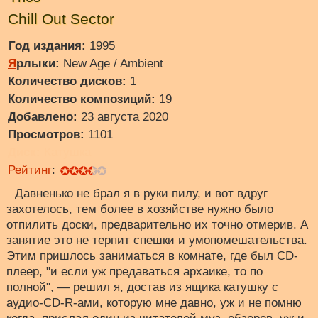
Chill Out Sector
Год издания:
1995
Я
рлыки:
New Age / Ambient
Количество дисков:
1
Количество композиций:
19
Добавлено:
23 августа 2020
Просмотров:
1101
Диск:
Катушка
Рейтинг
:
Давненько не брал я в руки пилу, и вот вдруг
захотелось, тем более в хозяйстве нужно было
отпилить доски, предварительно их точно отмерив. А
занятие это не терпит спешки и умопомешательства.
Этим пришлось заниматься в комнате, где был CD-
плеер, "и если уж предаваться архаике, то по
полной", — решил я, достав из ящика катушку с
аудио-CD-R-ами, которую мне давно, уж и не помню