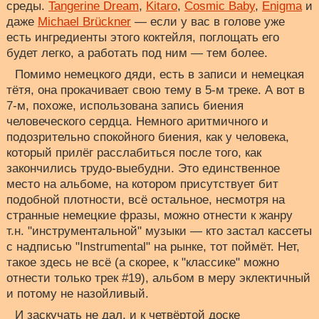
среды.
Tangerine Dream
,
Kitaro
,
Cosmic Baby
,
Enigma
и
даже
Michael Brückner
— если у вас в голове уже
есть ингредиенты этого коктейля, поглощать его
будет легко, а работать под ним — тем более.
Помимо немецкого дяди, есть в записи и немецкая
тётя, она прокачивает свою тему в 5-м треке. А вот в
7-м, похоже, использована запись биения
человеческого сердца. Немного аритмичного и
подозрительно спокойного биения, как у человека,
который прилёг расслабиться после того, как
закончились трудо-выебудни. Это единственное
место на альбоме, на котором присутствует бит
подобной плотности, всё остальное, несмотря на
странные немецкие фразы, можно отнести к жанру
т.н. "инструментальной" музыки — кто застал кассеты
с надписью "Instrumental" на рынке, тот поймёт. Нет,
такое здесь не всё (а скорее, к "классике" можно
отнести только трек #19), альбом в меру эклектичный
и потому не назойливый.
И заскучать не дал, и к четвёртой доске